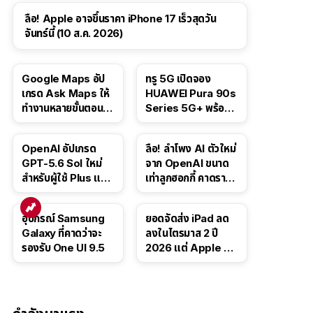
ลือ! Apple อาจขึ้นราคา iPhone 17 เร็วสุดวัน
จันทร์นี้ (10 ส.ค. 2026)
Google Maps อัป
ทรู 5G เปิดจอง
เกรด Ask Maps ให้
HUAWEI Pura 90s
ทำงานหลายขั้นตอนได้
Series 5G+ พร้อม
เช่น สั่งอาหาร,
ส่วนลดสูงสุด 19,400
ติดตามขนส่ง
บาท
OpenAI อัปเกรด
ลือ! ลำโพง AI ตัวใหม่
สาธารณะ
GPT-5.6 Sol ใหม่
จาก OpenAI ขนาด
สำหรับผู้ใช้ Plus และ
เท่าลูกฮอกกี้ คาดราคา
Pro และขยาย GPT-
เริ่มราว 10,000 บาท
5.6 Luna ให้ผู้ใช้ฟรี
อุปกรณ์ Samsung
ยอดจัดส่ง iPad ลด
Galaxy ที่คาดว่าจะ
ลงในไตรมาส 2 ปี
รองรับ One UI 9.5
2026 แต่ Apple ยัง
ครองผู้นำตลาด
แท็บเล็ต