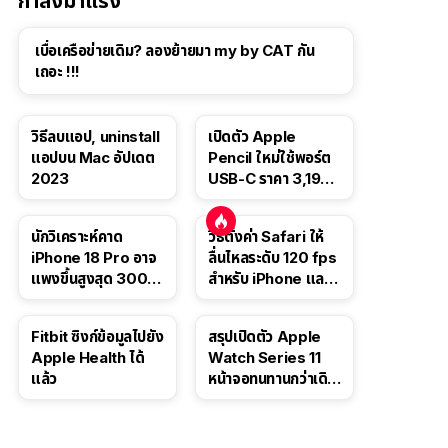
กำลังมาแรง
เบื่อเครือข่ายเดิม? ลองย้ายมา my by CAT กัน
เถอะ !!!
วิธีลบแอป, uninstall
เปิดตัว Apple
แอปบน Mac อัปเดต
Pencil ใหม่ใช้พอร์ต
2023
USB-C ราคา 3,190
บาท ขาย พ.ย. 2023
นี้
นักวิเคราะห์คาด
วิธีตั้งค่า Safari ให้
iPhone 18 Pro อาจ
ลื่นไหลระดับ 120 fps
แพงขึ้นสูงสุด 300
สำหรับ iPhone และ
ดอลลาร์ เริ่มต้นแตะ
iPad
1,399 ดอลลาร์
Fitbit ซิงก์ข้อมูลไปยัง
สรุปเปิดตัว Apple
Apple Health ได้
Watch Series 11
แล้ว
หน้าจอทนทานกว่าเดิม
2 เท่า เน้นฟีเจอร์
สุขภาพ