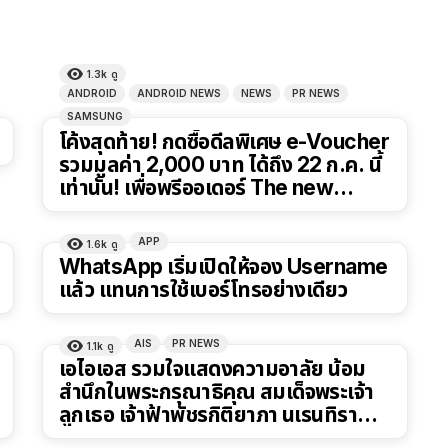
1.3k
ดู
ANDROID
ANDROID NEWS
NEWS
PR NEWS
SAMSUNG
โค้งสุดท้าย! กดซื้อดีลพิเศษ e-Voucher
รวมมูลค่า 2,000 บาท ได้ถึง 22 ก.ค. นี้
เท่านั้น! เพื่อพรีออเดอร์ The new
Galaxy
APP
1.6k
ดู
WhatsApp เริ่มเปิดให้จอง Username
แล้ว แทนการใช้เบอร์โทรอย่างเดียว
AIS
PR NEWS
1.1k
ดู
เอไอเอส รวมใจแสดงความอาลัย น้อม
สำนึกในพระกรุณาธิคุณ สมเด็จพระเจ้า
ลูกเธอ เจ้าฟ้าพัชรกิติยาภา นเรนทิรา
เทพยวดี กรมหลวงราชสาริณีสิริพัชร