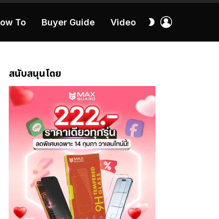
เข้า
สลับ
ow To
Buyer Guide
Video
สู่
ผิว
ระบบ
40:16
สนับสนุนโดย