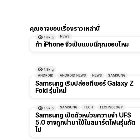
คุณอาจชอบเรื่องราวเหล่านี้
NEWS
1.6k
ดู
ถ้า iPhone จิ๋วเป็นแบบนี้คุณชอบไหม
1.9k
ดู
ANDROID
ANDROID NEWS
NEWS
SAMSUNG
Samsung เริ่มปล่อยทีเซอร์ Galaxy Z
Fold รุ่นใหม่
SAMSUNG
TECH
TECHNOLOGY
1.5k
ดู
Samsung เปิดตัวหน่วยความจำ UFS
5.0 อาจถูกนำมาใช้ในสมาร์ตโฟนรุ่นถัด
ไป