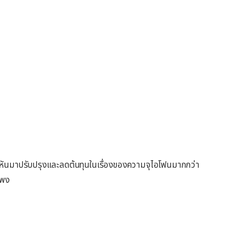
จะหันมาปรับปรุงและลดต้นทุนในเรื่องของความจุไอโฟนมากกว่า
แพง