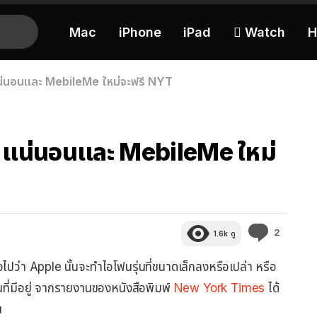
Mac
iPhone
iPad
 Watch
H
แน่นอนและ MebileMe ใหม่จะฟรี NYT
o แน่นอนและ MebileMe ใหม่
ความ
2
1.6k
ดู
คิด
เห็น
ลือไปว่า Apple นั้นจะทำไอโฟนรุ่นที่ขนาดเล็กลงหรือเปล่า หรือ
บันที่มีอยู่ จากรายงานของหนังสือพิมพ์
New York Times
ได้
น