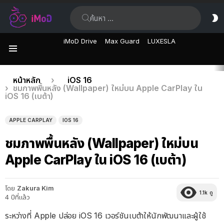
ค้นหา:
ส
ผิ
iMoD Drive
Max Guard
LUXESLA
เมนู
เรื่อง
คุณอยู่ที่นี่:
หน้าหลัก
iOS 16
ชมภาพพื้นหลัง (Wallpaper) ใหม่บน Apple CarPlay ใน
ล่าสุด
iOS 16 (เบต้า)
APPLE CARPLAY
IOS 16
ชมภาพพื้นหลัง (Wallpaper) ใหม่บน
Apple CarPlay ใน iOS 16 (เบต้า)
โดย
Zakura Kim
1.1k
ดู
4 ปีที่แล้ว
ระหว่างที่ Apple ปล่อย iOS 16 เวอร์ชันเบต้าให้นักพัฒนาและผู้ใช้