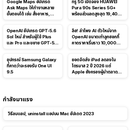
Google Maps อัปเกรด
ทรู 5G เปิดจอง HUAWEI
Ask Maps ให้ทำงานหลาย
Pura 90s Series 5G+
ขั้นตอนได้ เช่น สั่งอาหาร,
พร้อมส่วนลดสูงสุด 19,400
ติดตามขนส่งสาธารณะ
บาท
OpenAI อัปเกรด GPT-5.6
ลือ! ลำโพง AI ตัวใหม่จาก
Sol ใหม่ สำหรับผู้ใช้ Plus
OpenAI ขนาดเท่าลูกฮอกกี้
และ Pro และขยาย GPT-5.6
คาดราคาเริ่มราว 10,000
Luna ให้ผู้ใช้ฟรี
บาท
อุปกรณ์ Samsung Galaxy
ยอดจัดส่ง iPad ลดลงใน
ที่คาดว่าจะรองรับ One UI
ไตรมาส 2 ปี 2026 แต่
9.5
Apple ยังครองผู้นำตลาด
แท็บเล็ต
กำลังมาแรง
วิธีลบแอป, uninstall แอปบน Mac อัปเดต 2023