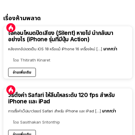
เรื่องห้ามพลาด
ไอคอนโหมดปิดเสียง (Silent) หายไป นำกลับมา
อย่างไร (iPhone รุ่นที่มีปุ่ม Action)
มากกว่า
หลังจากอัปเดตเป็น iOS 18 หรือแม้ iPhone 16 เครื่องใหม่ […]
โดย
Thitirath Kinaret
อ่านเพิ่มเติม
วิธีตั้งค่า Safari ให้ลื่นไหลระดับ 120 fps สำหรับ
iPhone และ iPad
มากกว่า
การตั้งค่าเว็ปเบาว์เซอร์ Safari สำหรับ iPhone และ iPad […]
โดย
Sasithakan Sritonthip
อ่านเพิ่มเติม