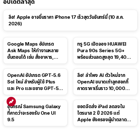
อัปเดตล่าสุด
ลือ! Apple อาจขึ้นราคา iPhone 17 เร็วสุดวันจันทร์นี้ (10 ส.ค.
2026)
Google Maps อัปเกรด
ทรู 5G เปิดจอง HUAWEI
Ask Maps ให้ทำงานหลาย
Pura 90s Series 5G+
ขั้นตอนได้ เช่น สั่งอาหาร,
พร้อมส่วนลดสูงสุด 19,400
ติดตามขนส่งสาธารณะ
บาท
OpenAI อัปเกรด GPT-5.6
ลือ! ลำโพง AI ตัวใหม่จาก
Sol ใหม่ สำหรับผู้ใช้ Plus
OpenAI ขนาดเท่าลูกฮอกกี้
และ Pro และขยาย GPT-5.6
คาดราคาเริ่มราว 10,000
Luna ให้ผู้ใช้ฟรี
บาท
อุปกรณ์ Samsung Galaxy
ยอดจัดส่ง iPad ลดลงใน
ที่คาดว่าจะรองรับ One UI
ไตรมาส 2 ปี 2026 แต่
9.5
Apple ยังครองผู้นำตลาด
แท็บเล็ต