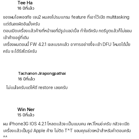
Tee Ha
16 ปีที่แล้ว
ของผมไอพอดทัช เจน2 ผมลงโปรมแกรม feature ที่เอาไว้เปิด multitasking
แต่ดันลงผิดอันมั้งครับ
ตอนเปิดเครื่องแล้วค้างที่หน้าจอที่มีรูปแอปเปิ้ล ทำไงดีครับ กดรีบูตแล้วก็ไม่ยอม
เข้าค้างอยู่ที่เดิม
เครื่องผมตอนนี้ FW 4.2.1 เจลเบรคแล้ว อาการอย่างงี้จะเข้า DFU โหมดได้มั้ย
ครับ จะได้รีสโตร์ครับ
Tachanon Jirapongpathai
16 ปีที่แล้ว
ไม่แน่ใจครับแต่ให้ดี restore เลยครับ
Win Ner
15 ปีที่แล้ว
ผม iPhone3G IOS 4.2.1 โหลดแล้วจะเป็นแบบคน คห.1ไหมอ่ะครับ กลัวจะเปิด
เครื่องแล้วเป็นรูป Apple ค้าง ไม่ติด T^T ขอบคุณล่วงหน้าสำหรับคำตอบครับ
^^