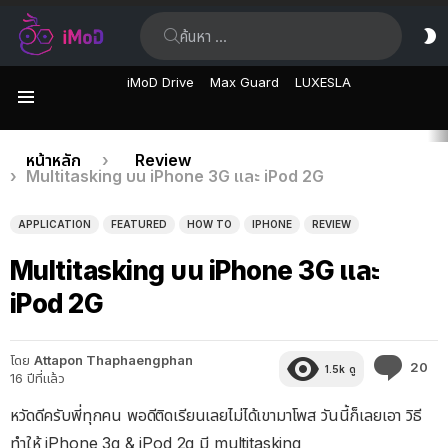
ค้นหา:
ส
ผิ
iMoD Drive
Max Guard
LUXESLA
เมนู
เรื่อง
คุณอยู่ที่นี่:
หน้าหลัก
Review
Multitasking บน iPhone 3G และ iPod 2G
ล่าสุด
APPLICATION
FEATURED
HOW TO
IPHONE
REVIEW
Multitasking บน iPhone 3G และ
iPod 2G
โดย
Attapon Thaphaengphan
คว
20
1.5k
ดู
16 ปีที่แล้ว
คิด
เห็
หวัดดีครับพี่ทุกคน พอดีติดเรียนเลยไม่ได้เขามาโพส วันนี้ก็เลยเอา วิธี
ทำให้ iPhone 3g & iPod 2g มี multitasking