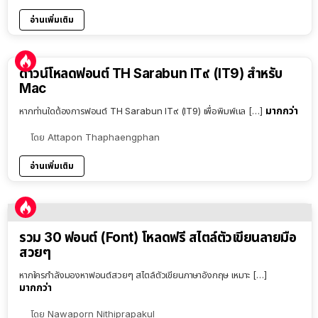
อ่านเพิ่มเติม
ดาวน์โหลดฟอนต์ TH Sarabun IT๙ (IT9) สำหรับ
Mac
มากกว่า
หากท่านใดต้องการฟอนต์ TH Sarabun IT๙ (IT9) เพื่อพิมพ์แล […]
โดย
Attapon Thaphaengphan
อ่านเพิ่มเติม
รวม 30 ฟอนต์ (Font) โหลดฟรี สไตล์ตัวเขียนลายมือ
สวยๆ
หากใครกำลังมองหาฟอนต์สวยๆ สไตล์ตัวเขียนภาษาอังกฤษ เหมาะ […]
มากกว่า
โดย
Nawaporn Nithiprapakul