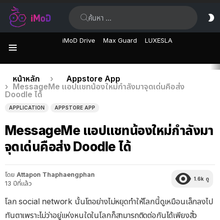
ค้นหา:
ส
ผิ
iMoD Drive
Max Guard
LUXESLA
เมนู
เรื่อง
คุณอยู่ที่นี่:
หน้าหลัก
Appstore App
MessageMe แอปแชทน้องใหม่กำลังมาจุดเด่นคือส่ง
ล่าสุด
Doodle ได้
APPLICATION
APPSTORE APP
MessageMe แอปแชทน้องใหม่กำลังมา
จุดเด่นคือส่ง Doodle ได้
โดย
Attapon Thaphaengphan
1.6k
ดู
13 ปีที่แล้ว
โลก social network นั้นโตอย่างไม่หยุดทำให้โลกนี้ดูเหมือนเล็กลงไป
ทันตาเพราะไม่ว่าอยู่แห่งหนใดในโลกก็สามารถติดต่อกันได้เพียงสิ้ว