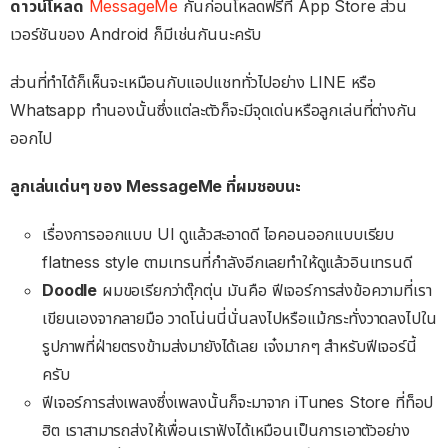
ดาวน์โหลด
MessageMe
กันก่อนโหลดฟรีที่ App Store ส่วน
เวอร์ชันของ Android ก็มีเช่นกันนะครับ
ส่วนที่ทำได้ก็เห็นจะเหมือนกับแอปแชททั่วไปอย่าง LINE หรือ
Whatsapp ทำนองนั้นซึ่งแต่ละตัวก็จะมีจุดเด่นหรือลูกเล่นที่ต่างกัน
ออกไป
ลูกเล่นเด่นๆ ของ MessageMe ที่ผมชอบนะ
เรื่องการออกแบบ UI ดูแล้วสะอาดดี ไอคอนออกแบบเรียบ
flatness style ตามเทรนที่กำลังอีกเลยทำให้ดูแล้วอินเทรนดี
Doodle
ผมขอเรียกว่าตุ๊กตุ่น มันคือ ฟีเจอร์การส่งข้อความที่เรา
เขียนเองจากลายมือ วาดโน่นนี่นั่นลงไปหรือแม้กระทั่งวาดลงไปใน
รูปภาพที่ฝ่ายตรงข้ามส่งมายังได้เลย เจ๋งมากๆ สำหรับฟีเจอร์นี้
ครับ
ฟีเจอร์การส่งเพลงซึ่งเพลงนั้นก็จะมาจาก iTunes Store ที่ท็อป
ฮิต เราสามารถส่งให้เพื่อนเราฟังได้เหมือนเป็นการเอาตัวอย่าง