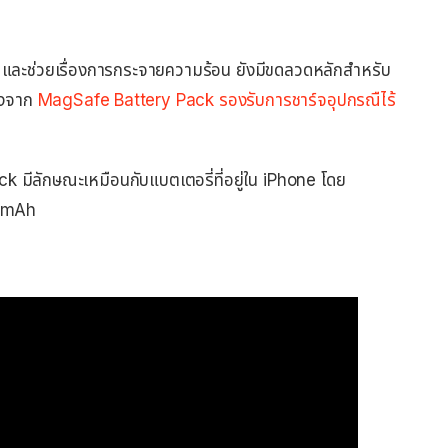
ด และช่วยเรื่องการกระจายความร้อน ยังมีขดลวดหลักสำหรับ
่องจาก
MagSafe Battery Pack รองรับการชาร์จอุปกรณืไร้
ck มีลักษณะเหมือนกับแบตเตอรี่ที่อยู่ใน iPhone โดย
60mAh