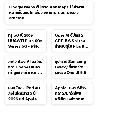
Google Maps อัปเกรด Ask Maps ให้ทำงาน
หลายขั้นตอนได้ เช่น สั่งอาหาร, ติดตามขนส่ง
สาธารณะ
ทรู 5G เปิดจอง
OpenAI อัปเกรด
HUAWEI Pura 90s
GPT-5.6 Sol ใหม่
Series 5G+ พร้อม
สำหรับผู้ใช้ Plus และ
ส่วนลดสูงสุด 19,400
Pro และขยาย GPT-
บาท
5.6 Luna ให้ผู้ใช้ฟรี
ลือ! ลำโพง AI ตัวใหม่
อุปกรณ์ Samsung
จาก OpenAI ขนาด
Galaxy ที่คาดว่าจะ
เท่าลูกฮอกกี้ คาดราคา
รองรับ One UI 9.5
เริ่มราว 10,000 บาท
ยอดจัดส่ง iPad ลด
Apple ครอง 65%
ลงในไตรมาส 2 ปี
ตลาดสมาร์ตโฟน
2026 แต่ Apple ยัง
พรีเมียม หลังตลาดทำ
ครองผู้นำตลาด
สถิติสูงสุดใหม่
แท็บเล็ต