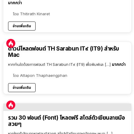
มากกว่า
โดย
Thitirath Kinaret
อ่านเพิ่มเติม
ดาวน์โหลดฟอนต์ TH Sarabun IT๙ (IT9) สำหรับ
Mac
มากกว่า
หากท่านใดต้องการฟอนต์ TH Sarabun IT๙ (IT9) เพื่อพิมพ์แล […]
โดย
Attapon Thaphaengphan
อ่านเพิ่มเติม
รวม 30 ฟอนต์ (Font) โหลดฟรี สไตล์ตัวเขียนลายมือ
สวยๆ
หากใครกำลังมองหาฟอนต์สวยๆ สไตล์ตัวเขียนภาษาอังกฤษ เหมาะ […]