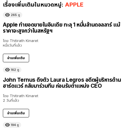
เรื่องเพิ่มเติมในหมวดหมู่:
APPLE
265
ดู
Apple ทำยอดขายในอินเดีย ทะลุ 1 หมื่นล้านดอลลาร์ แม้
ราคาจะสูงกว่าในสหรัฐฯ
โดย
Thitirath Kinaret
หนึ่งวันที่แล้ว
อ่านเพิ่มเติม
162
ดู
John Ternus ดึงตัว Laura Legros อดีตผู้บริหารด้าน
ฮาร์ดแวร์ กลับมาร่วมทีม ก่อนรับตำแหน่ง CEO
โดย
Thitirath Kinaret
2 วันที่แล้ว
อ่านเพิ่มเติม
194
ดู