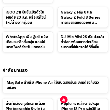
iQOO Z11 ยืนยันเปิดตัวใน
Galaxy Z Flip 8 และ
อินเดีย 20 ส.ค. พร้อมดีไซน์
Galaxy Z Fold 8 Series
ใหม่ต่างจากรุ่นจีน
ทำลายสถิติยอดจองใน
เกาหลีใต้
WhatsApp เพิ่ม @all แจ้ง
DJI Mic Mini 2S เปิดตัวแล้ว
เตือนสมาชิกทั้งกลุ่ม และอัป
ทั่วโลก พร้อมการตัดเสียง
เกรดโพลล์สำหรับแชตกลุ่ม
รบกวนที่อัปเกรดให้ดียิ่งขึ้น
ด้วย AI
กำลังมาแรง
MagSafe สำหรับ iPhone Air ใช้แบตเตอรี่ประเภทเดียวกับตัว
เครื่อง
ตั้งค่ากล้องคุมโทนภาพด้วย
Apple กวาดล้างคลิปหลุด
Photographic Style ใน
iPhone 18 Pro หลังวิดีโอ