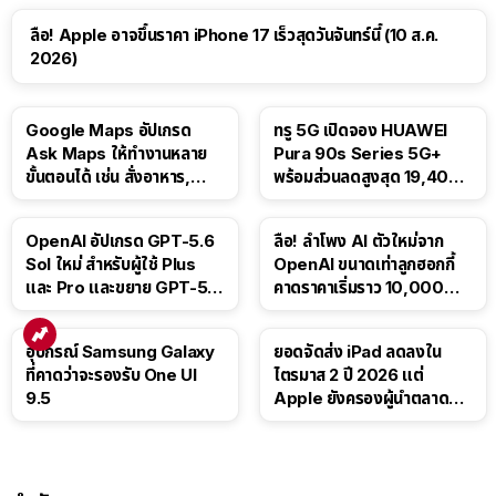
ลือ! Apple อาจขึ้นราคา iPhone 17 เร็วสุดวันจันทร์นี้ (10 ส.ค.
2026)
Google Maps อัปเกรด
ทรู 5G เปิดจอง HUAWEI
Ask Maps ให้ทำงานหลาย
Pura 90s Series 5G+
ขั้นตอนได้ เช่น สั่งอาหาร,
พร้อมส่วนลดสูงสุด 19,400
ติดตามขนส่งสาธารณะ
บาท
OpenAI อัปเกรด GPT-5.6
ลือ! ลำโพง AI ตัวใหม่จาก
Sol ใหม่ สำหรับผู้ใช้ Plus
OpenAI ขนาดเท่าลูกฮอกกี้
และ Pro และขยาย GPT-5.6
คาดราคาเริ่มราว 10,000
Luna ให้ผู้ใช้ฟรี
บาท
อุปกรณ์ Samsung Galaxy
ยอดจัดส่ง iPad ลดลงใน
ที่คาดว่าจะรองรับ One UI
ไตรมาส 2 ปี 2026 แต่
9.5
Apple ยังครองผู้นำตลาด
แท็บเล็ต