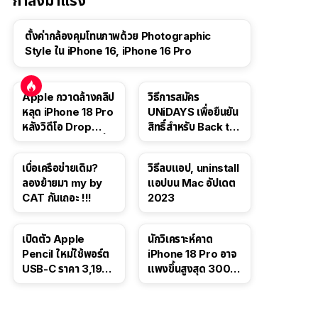
กำลังมาแรง
ตั้งค่ากล้องคุมโทนภาพด้วย Photographic
Style ใน iPhone 16, iPhone 16 Pro
Apple กวาดล้างคลิป
วิธีการสมัคร
หลุด iPhone 18 Pro
UNiDAYS เพื่อยืนยัน
หลังวิดีโอ Drop
สิทธิ์สำหรับ Back to
Test ปลิวหายจากสื่อ
School 2565
โซเชียล
เบื่อเครือข่ายเดิม?
วิธีลบแอป, uninstall
ลองย้ายมา my by
แอปบน Mac อัปเดต
CAT กันเถอะ !!!
2023
เปิดตัว Apple
นักวิเคราะห์คาด
Pencil ใหม่ใช้พอร์ต
iPhone 18 Pro อาจ
USB-C ราคา 3,190
แพงขึ้นสูงสุด 300
บาท ขาย พ.ย. 2023
ดอลลาร์ เริ่มต้นแตะ
นี้
1,399 ดอลลาร์