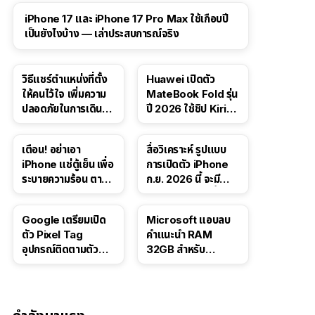
41:47
iPhone 17 และ iPhone 17 Pro Max ใช้เกือบปี
เป็นยังไงบ้าง — เล่าประสบการณ์จริง
วิธีแชร์ตำแหน่งที่ตั้ง
Huawei เปิดตัว
ให้คนไว้ใจ เพิ่มความ
MateBook Fold รุ่น
ปลอดภัยในการเดิน
ปี 2026 ใช้ชิป Kirin
ทาง สำหรับ iPhone,
X90 Plus
iPad
เตือน! อย่าเอา
สื่อวิเคราะห์ รูปแบบ
iPhone แช่ตู้เย็น เพื่อ
การเปิดตัว iPhone
ระบายความร้อน ตาม
ก.ย. 2026 นี้ จะมี
คำแนะนำใน TikTok
“ชีวิตชีวา” มากขึ้น
Google เตรียมเปิด
Microsoft แอบลบ
ตัว Pixel Tag
คำแนะนำ RAM
อุปกรณ์ติดตามตัว
32GB สำหรับ
ราคาเดียวกับ AirTag
Windows 11 ออก
จากเว็บตัวเอง