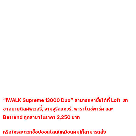
“iWALK Supreme 13000 Duo” สามารถหาซื้อได้ที่ Loft สา
ขาสยามดิสคัพเวอรี่, จามจุรีสแควร์, พาราไดซ์พาร์ค และ
Betrend ทุกสาขา
ในราคา 2,250 บาท
หรือใครสะดวกช็อปออนไลน์(เหมือนผม)ก็สามารถสั่ง