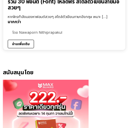
รวม 30 ฟอนต์ (Font) โหลดฟรี สไตล์ตัวเขียนลายมือ
สวยๆ
หากใครกำลังมองหาฟอนต์สวยๆ สไตล์ตัวเขียนภาษาอังกฤษ เหมาะ […]
มากกว่า
โดย
Nawaporn Nithiprapakul
อ่านเพิ่มเติม
สนับสนุนโดย