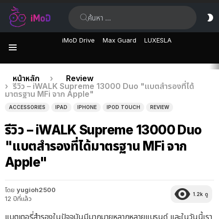
ค้นหา:
ส
ผิ
iMoD Drive
Max Guard
LUXESLA
เมนู
เรื่อง
คุณอยู่ที่นี่:
หน้าหลัก
Review
รีวิว – iWALK Supreme 13000 Duo "แบตสำรองที่ได้
ล่าสุด
มาตรฐาน MFi จาก Apple"
ACCESSORIES
IPAD
IPHONE
IPOD TOUCH
REVIEW
รีวิว – iWALK Supreme 13000 Duo
"แบตสำรองที่ได้มาตรฐาน MFi จาก
Apple"
โดย
yugioh2500
1.2k
ดู
12 ปีที่แล้ว
แบตเตอรี่สำรองในปัจจุบันมีมากมายหลากหลายแบรนด์ และในวันนี้เรา