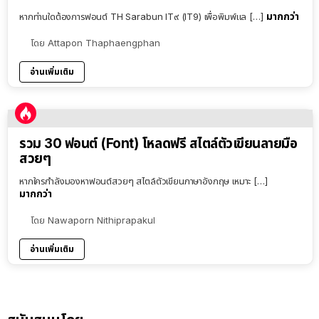
มากกว่า
หากท่านใดต้องการฟอนต์ TH Sarabun IT๙ (IT9) เพื่อพิมพ์แล […]
โดย
Attapon Thaphaengphan
อ่านเพิ่มเติม
รวม 30 ฟอนต์ (Font) โหลดฟรี สไตล์ตัวเขียนลายมือ
สวยๆ
หากใครกำลังมองหาฟอนต์สวยๆ สไตล์ตัวเขียนภาษาอังกฤษ เหมาะ […]
มากกว่า
โดย
Nawaporn Nithiprapakul
อ่านเพิ่มเติม