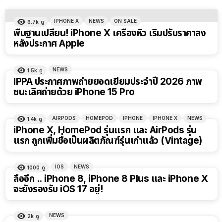
IPHONE X
NEWS
ON SALE
6.7k
ดู
พื้นฐานเปลี่ยน! iPhone X เครื่องหิ้ว เริ่มปรับราคาลง
หลังประกาศ Apple
NEWS
1.5k
ดู
IPPA ประกาศภาพถ่ายยอดเยี่ยมประจำปี 2026 ภาพ
ชนะเลิศถ่ายด้วย iPhone 15 Pro
AIRPODS
HOMEPOD
IPHONE
IPHONE X
NEWS
1.4k
ดู
iPhone X, HomePod รุ่นแรก และ AirPods รุ่น
แรก ถูกเพิ่มชื่อเป็นผลิตภัณฑ์รุ่นเก่าแล้ว (Vintage)
IOS
NEWS
1000
ดู
ลืออีก .. iPhone 8, iPhone 8 Plus และ iPhone X
จะยังรองรับ iOS 17 อยู่!
NEWS
2k
ดู