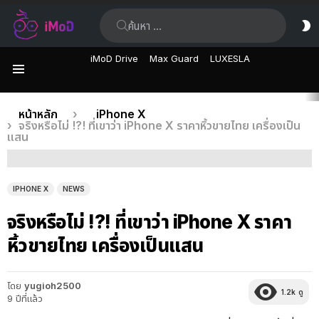
ค้นหา:
ส
ผิ
iMoD Drive
Max Guard
LUXESLA
เมนู
เรื่อง
คุณอยู่ที่นี่:
หน้าหลัก
iPhone X
จริงหรือไม่ !?! ที่เขาว่า iPhone X ราคาหิ้วขายไทย เครื่องเป็น
ล่าสุด
แสน
IPHONE X
NEWS
จริงหรือไม่ !?! ที่เขาว่า iPhone X ราคา
หิ้วขายไทย เครื่องเป็นแสน
โดย
yugioh2500
1.2k
ดู
9 ปีที่แล้ว