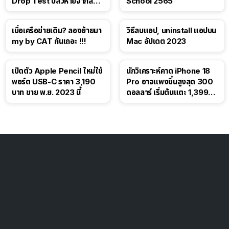
Drop Test ปลิวหายจากสื่อ
School 2565
โซเชียล
เบื่อเครือข่ายเดิม? ลองย้ายมา
วิธีลบแอป, uninstall แอปบน
my by CAT กันเถอะ !!!
Mac อัปเดต 2023
เปิดตัว Apple Pencil ใหม่ใช้
นักวิเคราะห์คาด iPhone 18
พอร์ต USB-C ราคา 3,190
Pro อาจแพงขึ้นสูงสุด 300
บาท ขาย พ.ย. 2023 นี้
ดอลลาร์ เริ่มต้นแตะ 1,399
ดอลลาร์