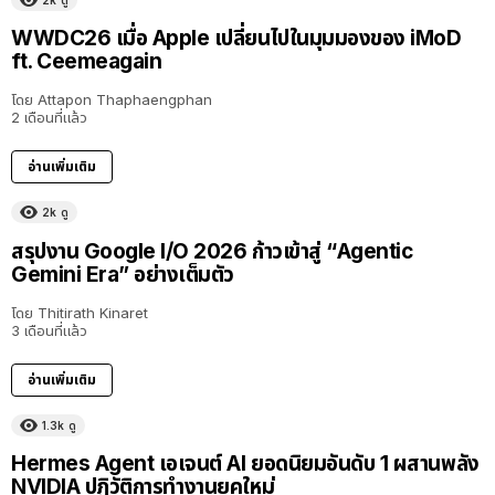
2k
ดู
40:16
WWDC26 เมื่อ Apple เปลี่ยนไปในมุมมองของ iMoD
ft. Ceemeagain
โดย
Attapon Thaphaengphan
2 เดือนที่แล้ว
อ่านเพิ่มเติม
2k
ดู
สรุปงาน Google I/O 2026 ก้าวเข้าสู่ “Agentic
Gemini Era” อย่างเต็มตัว
โดย
Thitirath Kinaret
3 เดือนที่แล้ว
อ่านเพิ่มเติม
1.3k
ดู
Hermes Agent เอเจนต์ AI ยอดนิยมอันดับ 1 ผสานพลัง
NVIDIA ปฏิวัติการทำงานยุคใหม่