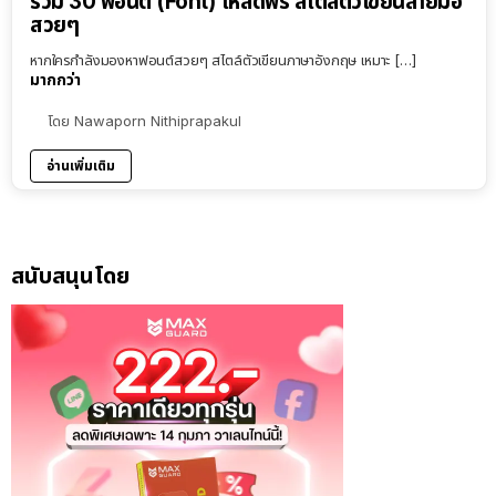
รวม 30 ฟอนต์ (Font) โหลดฟรี สไตล์ตัวเขียนลายมือ
สวยๆ
หากใครกำลังมองหาฟอนต์สวยๆ สไตล์ตัวเขียนภาษาอังกฤษ เหมาะ […]
มากกว่า
โดย
Nawaporn Nithiprapakul
อ่านเพิ่มเติม
สนับสนุนโดย