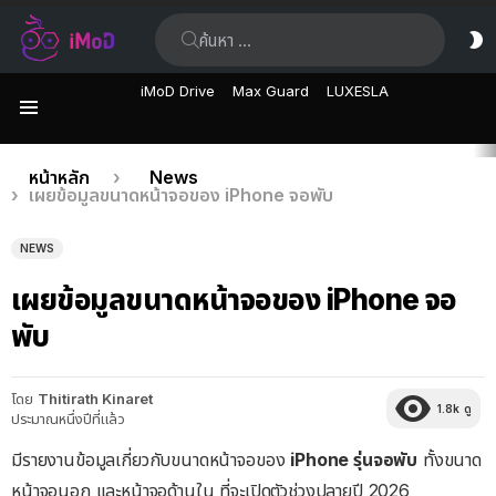
ค้นหา:
ส
ผิ
iMoD Drive
Max Guard
LUXESLA
เมนู
เรื่อง
คุณอยู่ที่นี่:
หน้าหลัก
News
เผยข้อมูลขนาดหน้าจอของ iPhone จอพับ
ล่าสุด
NEWS
เผยข้อมูลขนาดหน้าจอของ iPhone จอ
พับ
โดย
Thitirath Kinaret
1.8k
ดู
ประมาณหนึ่งปีที่แล้ว
มีรายงานข้อมูลเกี่ยวกับขนาดหน้าจอของ
iPhone รุ่นจอพับ
ทั้งขนาด
หน้าจอนอก และหน้าจอด้านใน ที่จะเปิดตัวช่วงปลายปี 2026