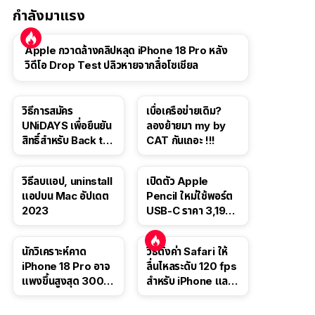
กำลังมาแรง
Apple กวาดล้างคลิปหลุด iPhone 18 Pro หลัง
วิดีโอ Drop Test ปลิวหายจากสื่อโซเชียล
วิธีการสมัคร
เบื่อเครือข่ายเดิม?
UNiDAYS เพื่อยืนยัน
ลองย้ายมา my by
สิทธิ์สำหรับ Back to
CAT กันเถอะ !!!
School 2565
วิธีลบแอป, uninstall
เปิดตัว Apple
แอปบน Mac อัปเดต
Pencil ใหม่ใช้พอร์ต
2023
USB-C ราคา 3,190
บาท ขาย พ.ย. 2023
นี้
นักวิเคราะห์คาด
วิธีตั้งค่า Safari ให้
iPhone 18 Pro อาจ
ลื่นไหลระดับ 120 fps
แพงขึ้นสูงสุด 300
สำหรับ iPhone และ
ดอลลาร์ เริ่มต้นแตะ
iPad
1,399 ดอลลาร์