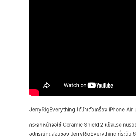
JerryRigEverything ได้นำเตัวเครื่อง iPhone Air 
กระจกหน้าจอใช้ Ceramic Shield 2 แข็งแรง ทนรอยขี
อุปกรณ์ทดสอบของ JerryRigEverything ที่ระดับ 6 แล