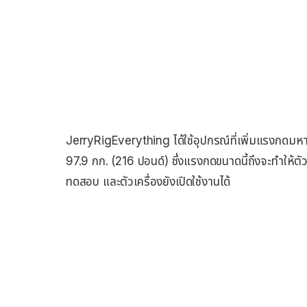
JerryRigEverything ได้ใช้อุปกรณ์ที่เพิ่มแรงกดมห
97.9 กก. (216 ปอนด์) ซึ่งแรงกดขนาดนี้ถึงจะทำให้ต
ทดสอบ และตัวเครื่องยังเปิดใช้งานได้