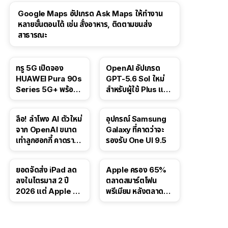
Google Maps อัปเกรด Ask Maps ให้ทำงาน
หลายขั้นตอนได้ เช่น สั่งอาหาร, ติดตามขนส่ง
สาธารณะ
ทรู 5G เปิดจอง
OpenAI อัปเกรด
HUAWEI Pura 90s
GPT-5.6 Sol ใหม่
Series 5G+ พร้อม
สำหรับผู้ใช้ Plus และ
ส่วนลดสูงสุด 19,400
Pro และขยาย GPT-
บาท
5.6 Luna ให้ผู้ใช้ฟรี
ลือ! ลำโพง AI ตัวใหม่
อุปกรณ์ Samsung
จาก OpenAI ขนาด
Galaxy ที่คาดว่าจะ
เท่าลูกฮอกกี้ คาดราคา
รองรับ One UI 9.5
เริ่มราว 10,000 บาท
ยอดจัดส่ง iPad ลด
Apple ครอง 65%
ลงในไตรมาส 2 ปี
ตลาดสมาร์ตโฟน
2026 แต่ Apple ยัง
พรีเมียม หลังตลาดทำ
ครองผู้นำตลาด
สถิติสูงสุดใหม่
แท็บเล็ต