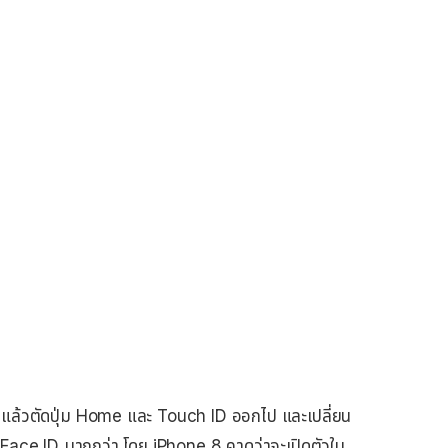
D แล้วตัดปุ่ม Home และ Touch ID ออกไป และเปลี่ยน
า Face ID มากกว่า โดย iPhone 8 คาดว่าจะเปิดตัวใน