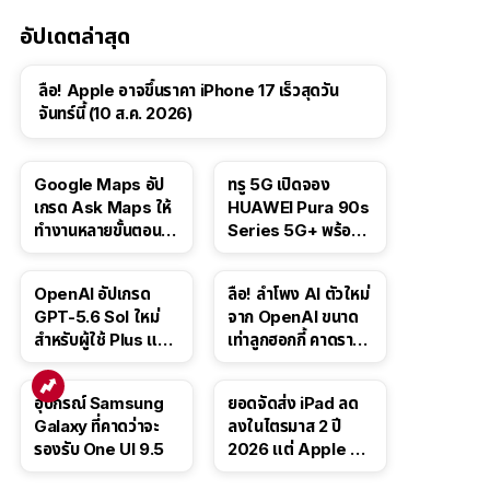
อัปเดตล่าสุด
ลือ! Apple อาจขึ้นราคา iPhone 17 เร็วสุดวัน
จันทร์นี้ (10 ส.ค. 2026)
Google Maps อัป
ทรู 5G เปิดจอง
เกรด Ask Maps ให้
HUAWEI Pura 90s
ทำงานหลายขั้นตอนได้
Series 5G+ พร้อม
เช่น สั่งอาหาร,
ส่วนลดสูงสุด 19,400
ติดตามขนส่ง
บาท
OpenAI อัปเกรด
ลือ! ลำโพง AI ตัวใหม่
สาธารณะ
GPT-5.6 Sol ใหม่
จาก OpenAI ขนาด
สำหรับผู้ใช้ Plus และ
เท่าลูกฮอกกี้ คาดราคา
Pro และขยาย GPT-
เริ่มราว 10,000 บาท
5.6 Luna ให้ผู้ใช้ฟรี
อุปกรณ์ Samsung
ยอดจัดส่ง iPad ลด
Galaxy ที่คาดว่าจะ
ลงในไตรมาส 2 ปี
รองรับ One UI 9.5
2026 แต่ Apple ยัง
ครองผู้นำตลาด