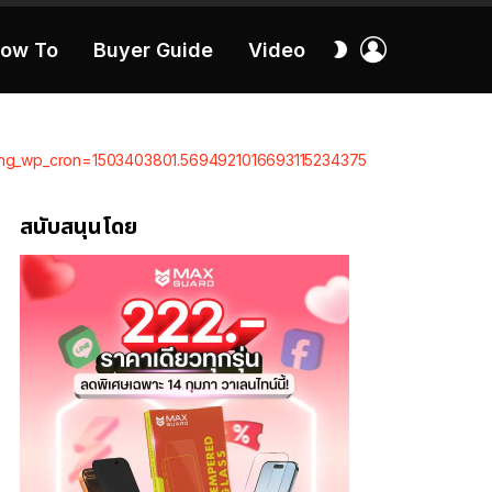
เข้า
สลับ
ow To
Buyer Guide
Video
สู่
ผิว
ระบบ
40:16
e?doing_wp_cron=1503403801.5694921016693115234375
สนับสนุนโดย