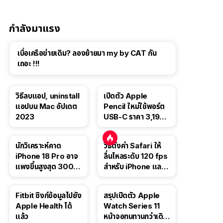
แท็บเล็ต
กำลังมาแรง
เบื่อเครือข่ายเดิม? ลองย้ายมา my by CAT กัน
เถอะ !!!
วิธีลบแอป, uninstall
เปิดตัว Apple
แอปบน Mac อัปเดต
Pencil ใหม่ใช้พอร์ต
2023
USB-C ราคา 3,190
บาท ขาย พ.ย. 2023
นี้
นักวิเคราะห์คาด
วิธีตั้งค่า Safari ให้
iPhone 18 Pro อาจ
ลื่นไหลระดับ 120 fps
แพงขึ้นสูงสุด 300
สำหรับ iPhone และ
ดอลลาร์ เริ่มต้นแตะ
iPad
1,399 ดอลลาร์
Fitbit ซิงก์ข้อมูลไปยัง
สรุปเปิดตัว Apple
Apple Health ได้
Watch Series 11
แล้ว
หน้าจอทนทานกว่าเดิม