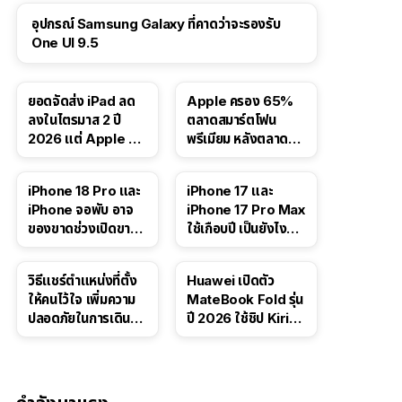
อุปกรณ์ Samsung Galaxy ที่คาดว่าจะรองรับ
One UI 9.5
ยอดจัดส่ง iPad ลด
Apple ครอง 65%
ลงในไตรมาส 2 ปี
ตลาดสมาร์ตโฟน
2026 แต่ Apple ยัง
พรีเมียม หลังตลาดทำ
ครองผู้นำตลาด
สถิติสูงสุดใหม่
แท็บเล็ต
41:47
iPhone 18 Pro และ
iPhone 17 และ
iPhone จอพับ อาจ
iPhone 17 Pro Max
ของขาดช่วงเปิดขาย
ใช้เกือบปี เป็นยังไง
จากปัญหา DRAM
บ้าง — เล่า
ประสบการณ์จริง
วิธีแชร์ตำแหน่งที่ตั้ง
Huawei เปิดตัว
ให้คนไว้ใจ เพิ่มความ
MateBook Fold รุ่น
ปลอดภัยในการเดิน
ปี 2026 ใช้ชิป Kirin
ทาง สำหรับ iPhone,
X90 Plus
iPad