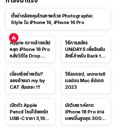
กำลังมาแรง
ตั้งค่ากล้องคุมโทนภาพด้วย Photographic
Style ใน iPhone 16, iPhone 16 Pro
Apple กวาดล้างคลิป
วิธีการสมัคร
หลุด iPhone 18 Pro
UNiDAYS เพื่อยืนยัน
หลังวิดีโอ Drop
สิทธิ์สำหรับ Back to
Test ปลิวหายจากสื่อ
School 2565
โซเชียล
เบื่อเครือข่ายเดิม?
วิธีลบแอป, uninstall
ลองย้ายมา my by
แอปบน Mac อัปเดต
CAT กันเถอะ !!!
2023
เปิดตัว Apple
นักวิเคราะห์คาด
Pencil ใหม่ใช้พอร์ต
iPhone 18 Pro อาจ
USB-C ราคา 3,190
แพงขึ้นสูงสุด 300
บาท ขาย พ.ย. 2023
ดอลลาร์ เริ่มต้นแตะ
นี้
1,399 ดอลลาร์