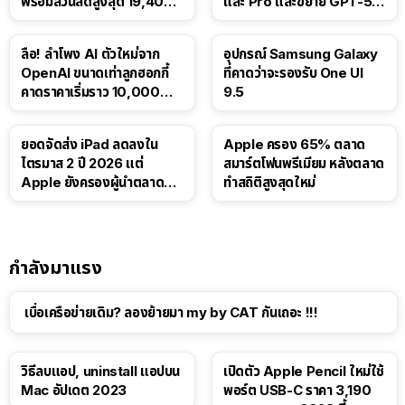
พร้อมส่วนลดสูงสุด 19,400
และ Pro และขยาย GPT-5.6
บาท
Luna ให้ผู้ใช้ฟรี
ลือ! ลำโพง AI ตัวใหม่จาก
อุปกรณ์ Samsung Galaxy
OpenAI ขนาดเท่าลูกฮอกกี้
ที่คาดว่าจะรองรับ One UI
คาดราคาเริ่มราว 10,000
9.5
บาท
ยอดจัดส่ง iPad ลดลงใน
Apple ครอง 65% ตลาด
ไตรมาส 2 ปี 2026 แต่
สมาร์ตโฟนพรีเมียม หลังตลาด
Apple ยังครองผู้นำตลาด
ทำสถิติสูงสุดใหม่
แท็บเล็ต
กำลังมาแรง
เบื่อเครือข่ายเดิม? ลองย้ายมา my by CAT กันเถอะ !!!
วิธีลบแอป, uninstall แอปบน
เปิดตัว Apple Pencil ใหม่ใช้
Mac อัปเดต 2023
พอร์ต USB-C ราคา 3,190