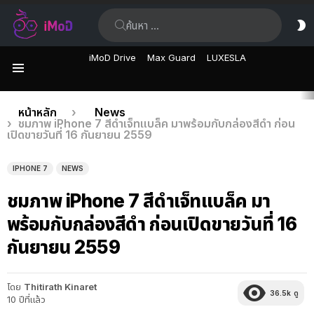
ค้นหา:
ส
ผิ
iMoD Drive
Max Guard
LUXESLA
เมนู
เรื่อง
คุณอยู่ที่นี่:
หน้าหลัก
News
ชมภาพ iPhone 7 สีดำเจ็ทแบล็ค มาพร้อมกับกล่องสีดำ ก่อน
ล่าสุด
เปิดขายวันที่ 16 กันยายน 2559
IPHONE 7
NEWS
ชมภาพ iPhone 7 สีดำเจ็ทแบล็ค มา
พร้อมกับกล่องสีดำ ก่อนเปิดขายวันที่ 16
กันยายน 2559
โดย
Thitirath Kinaret
36.5k
ดู
10 ปีที่แล้ว