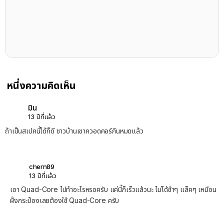
หนึ่งความคิดเห็น
มิน
13 ปีที่แล้ว
ถ้าเป็นสเปคนี้ได้ก็ดี ชาวบ้านเขาควอดคอร์กันหมดแล้ว
chern89
13 ปีที่แล้ว
เอา Quad-Core ไปทำอะไรหรอครับ แค่นี้ก็เร็วแล้วนะ ไม่ได้ช้าๆ แล็คๆ เหมือน
ฝั่งกระป๋องเลยต้องใช้ Quad-Core ครับ