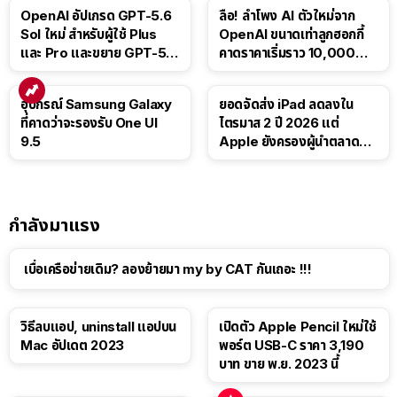
OpenAI อัปเกรด GPT-5.6
ลือ! ลำโพง AI ตัวใหม่จาก
Sol ใหม่ สำหรับผู้ใช้ Plus
OpenAI ขนาดเท่าลูกฮอกกี้
และ Pro และขยาย GPT-5.6
คาดราคาเริ่มราว 10,000
Luna ให้ผู้ใช้ฟรี
บาท
อุปกรณ์ Samsung Galaxy
ยอดจัดส่ง iPad ลดลงใน
ที่คาดว่าจะรองรับ One UI
ไตรมาส 2 ปี 2026 แต่
9.5
Apple ยังครองผู้นำตลาด
แท็บเล็ต
กำลังมาแรง
เบื่อเครือข่ายเดิม? ลองย้ายมา my by CAT กันเถอะ !!!
วิธีลบแอป, uninstall แอปบน
เปิดตัว Apple Pencil ใหม่ใช้
Mac อัปเดต 2023
พอร์ต USB-C ราคา 3,190
บาท ขาย พ.ย. 2023 นี้