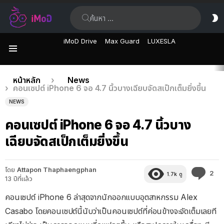
ค้นหา:
ส
ผิ
iMoD Drive
Max Guard
LUXESLA
เมนู
เรื่อง
คุณอยู่ที่นี่:
หน้าหลัก
News
คอนเซปต์ iPhone 6 จอ 4.7 นิ้วบางเฉียบจัดสเป็กเต็มยิ่งขึ้น
ล่าสุด
NEWS
คอนเซปต์ iPhone 6 จอ 4.7 นิ้วบาง
เฉียบจัดสเป็กเต็มยิ่งขึ้น
โดย
Attapon Thaphaengphan
คว
2
1.7k
ดู
13 ปีที่แล้ว
คิด
เห็
คอนเซปต์ iPhone 6 ล่าสุดจากนักออกแบบอุตสาหกรรม Alex
Casabo โดยคอนเซปต์นี้นับว่าเป็นคอนเซปต์ที่ค่อนข้างจะจัดเต็มเลยที