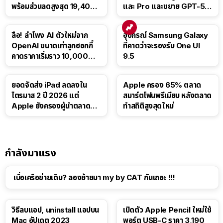
พร้อมส่วนลดสูงสุด 19,400
และ Pro และขยาย GPT-5.6
บาท
Luna ให้ผู้ใช้ฟรี
ลือ! ลำโพง AI ตัวใหม่จาก
อุปกรณ์ Samsung Galaxy
OpenAI ขนาดเท่าลูกฮอกกี้
ที่คาดว่าจะรองรับ One UI
คาดราคาเริ่มราว 10,000
9.5
บาท
ยอดจัดส่ง iPad ลดลงใน
Apple ครอง 65% ตลาด
ไตรมาส 2 ปี 2026 แต่
สมาร์ตโฟนพรีเมียม หลังตลาด
Apple ยังครองผู้นำตลาด
ทำสถิติสูงสุดใหม่
แท็บเล็ต
กำลังมาแรง
เบื่อเครือข่ายเดิม? ลองย้ายมา my by CAT กันเถอะ !!!
วิธีลบแอป, uninstall แอปบน
เปิดตัว Apple Pencil ใหม่ใช้
Mac อัปเดต 2023
พอร์ต USB-C ราคา 3,190