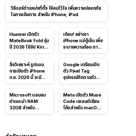
วิธีแชร์ตำแหน่งที่ตั้ง ให้คนไว้ใจ เพิ่มความปลอดภัย
ในการเดินทาง สำหรับ iPhone, iPad
Huawei เปิดตัว
เตือน! อย่าเอา
MateBook Fold รุ่น
iPhone แช่ตู้เย็น เพื่อ
ปี 2026 ใช้ชิป Kirin
ระบายความร้อน ตาม
X90 Plus
คำแนะนำใน TikTok
สื่อวิเคราะห์ รูปแบบ
Google เตรียมเปิด
การเปิดตัว iPhone
ตัว Pixel Tag
ก.ย. 2026 นี้ จะมี
อุปกรณ์ติดตามตัว
“ชีวิตชีวา” มากขึ้น
ราคาเดียวกับ AirTag
Microsoft แอบลบ
Meta เปิดตัว Muse
คำแนะนำ RAM
Code เอเจนต์เขียน
32GB สำหรับ
โค้ดสำหรับ macOS
Windows 11 ออก
และ Linux
จากเว็บตัวเอง