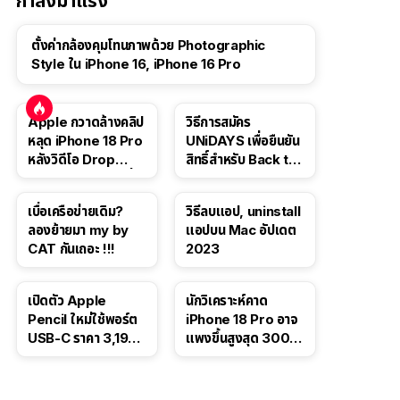
กำลังมาแรง
ตั้งค่ากล้องคุมโทนภาพด้วย Photographic
Style ใน iPhone 16, iPhone 16 Pro
Apple กวาดล้างคลิป
วิธีการสมัคร
หลุด iPhone 18 Pro
UNiDAYS เพื่อยืนยัน
หลังวิดีโอ Drop
สิทธิ์สำหรับ Back to
Test ปลิวหายจากสื่อ
School 2565
โซเชียล
เบื่อเครือข่ายเดิม?
วิธีลบแอป, uninstall
ลองย้ายมา my by
แอปบน Mac อัปเดต
CAT กันเถอะ !!!
2023
เปิดตัว Apple
นักวิเคราะห์คาด
Pencil ใหม่ใช้พอร์ต
iPhone 18 Pro อาจ
USB-C ราคา 3,190
แพงขึ้นสูงสุด 300
บาท ขาย พ.ย. 2023
ดอลลาร์ เริ่มต้นแตะ
นี้
1,399 ดอลลาร์