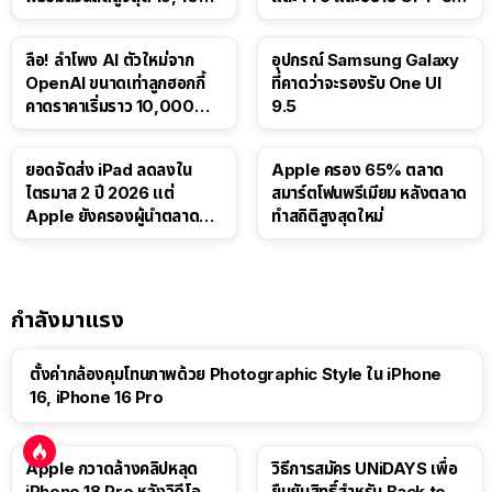
บาท
Luna ให้ผู้ใช้ฟรี
ลือ! ลำโพง AI ตัวใหม่จาก
อุปกรณ์ Samsung Galaxy
OpenAI ขนาดเท่าลูกฮอกกี้
ที่คาดว่าจะรองรับ One UI
คาดราคาเริ่มราว 10,000
9.5
บาท
ยอดจัดส่ง iPad ลดลงใน
Apple ครอง 65% ตลาด
ไตรมาส 2 ปี 2026 แต่
สมาร์ตโฟนพรีเมียม หลังตลาด
Apple ยังครองผู้นำตลาด
ทำสถิติสูงสุดใหม่
แท็บเล็ต
กำลังมาแรง
ตั้งค่ากล้องคุมโทนภาพด้วย Photographic Style ใน iPhone
16, iPhone 16 Pro
Apple กวาดล้างคลิปหลุด
วิธีการสมัคร UNiDAYS เพื่อ
iPhone 18 Pro หลังวิดีโอ
ยืนยันสิทธิ์สำหรับ Back to