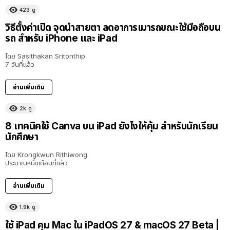
423
ดู
วิธีตั้งค่าเปิด จุดนำสายตา ลดอาการเมารถขณะใช้มือถือบน
รถ สำหรับ iPhone และ iPad
โดย
Sasithakan Sritonthip
7 วันที่แล้ว
อ่านเพิ่มเติม
2k
ดู
8 เทคนิคใช้ Canva บน iPad ยังไงให้คุ้ม สำหรับนักเรียน
นักศึกษา
โดย
Krongkwun Rithiwong
ประมาณหนึ่งเดือนที่แล้ว
อ่านเพิ่มเติม
1.9k
ดู
8:36
ใช้ iPad คุม Mac ใน iPadOS 27 & macOS 27 Beta |