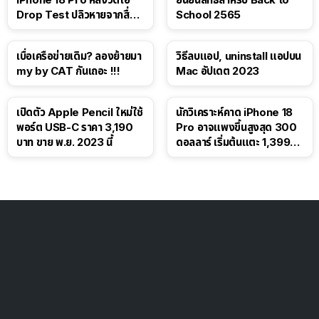
Drop Test ปลิวหายจากสื่อ
School 2565
โซเชียล
เบื่อเครือข่ายเดิม? ลองย้ายมา
วิธีลบแอป, uninstall แอปบน
my by CAT กันเถอะ !!!
Mac อัปเดต 2023
เปิดตัว Apple Pencil ใหม่ใช้
นักวิเคราะห์คาด iPhone 18
พอร์ต USB-C ราคา 3,190
Pro อาจแพงขึ้นสูงสุด 300
บาท ขาย พ.ย. 2023 นี้
ดอลลาร์ เริ่มต้นแตะ 1,399
ดอลลาร์