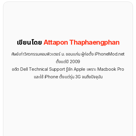
เขียนโดย
Attapon Thaphaengphan
ศิษย์เก่าวิศวกรรมคอมพิวเตอร์ ม. ขอนแก่น ผู้ก่อตั้ง iPhoneMod.net
ตั้งแต่ปี 2009
อดีต Dell Technical Support รู้จัก ​Apple เพราะ Macbook Pro
และใช้ iPhone ตั้งแต่รุ่น 3G จนถึงปัจจุบัน