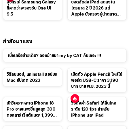
อุปกรณ์ Samsung Galaxy
ยอดจัดส่ง iPad ลดลงใน
ที่คาดว่าจะรองรับ One UI
ไตรมาส 2 ปี 2026 แต่
9.5
Apple ยังครองผู้นำตลาด
แท็บเล็ต
กำลังมาแรง
เบื่อเครือข่ายเดิม? ลองย้ายมา my by CAT กันเถอะ !!!
วิธีลบแอป, uninstall แอปบน
เปิดตัว Apple Pencil ใหม่ใช้
Mac อัปเดต 2023
พอร์ต USB-C ราคา 3,190
บาท ขาย พ.ย. 2023 นี้
นักวิเคราะห์คาด iPhone 18
วิธีตั้งค่า Safari ให้ลื่นไหล
Pro อาจแพงขึ้นสูงสุด 300
ระดับ 120 fps สำหรับ
ดอลลาร์ เริ่มต้นแตะ 1,399
iPhone และ iPad
ดอลลาร์