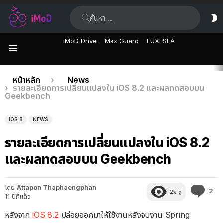
ค้นหา:
ส
ผิ
iMoD Drive
Max Guard
LUXESLA
เมนู
เรื่อง
คุณอยู่ที่นี่:
หน้าหลัก
News
รายละเอียดการเปลี่ยนแปลงใน iOS 8.2 และผลทดสอบบน
ล่าสุด
Geekbench
IOS 8
NEWS
รายละเอียดการเปลี่ยนแปลงใน iOS 8.2
และผลทดสอบบน Geekbench
โดย
Attapon Thaphaengphan
คว
2
2k
ดู
11 ปีที่แล้ว
คิด
เห็
หลังจาก
iOS 8.2
ปล่อยออกมาให้ใช้งานหลังจบงาน Spring