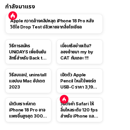
กำลังมาแรง
Apple กวาดล้างคลิปหลุด iPhone 18 Pro หลัง
วิดีโอ Drop Test ปลิวหายจากสื่อโซเชียล
วิธีการสมัคร
เบื่อเครือข่ายเดิม?
UNiDAYS เพื่อยืนยัน
ลองย้ายมา my by
สิทธิ์สำหรับ Back to
CAT กันเถอะ !!!
School 2565
วิธีลบแอป, uninstall
เปิดตัว Apple
แอปบน Mac อัปเดต
Pencil ใหม่ใช้พอร์ต
2023
USB-C ราคา 3,190
บาท ขาย พ.ย. 2023
นี้
นักวิเคราะห์คาด
วิธีตั้งค่า Safari ให้
iPhone 18 Pro อาจ
ลื่นไหลระดับ 120 fps
แพงขึ้นสูงสุด 300
สำหรับ iPhone และ
ดอลลาร์ เริ่มต้นแตะ
iPad
1,399 ดอลลาร์