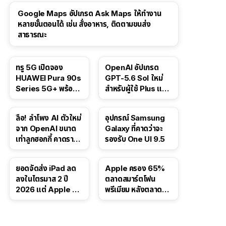
Google Maps อัปเกรด Ask Maps ให้ทำงาน
หลายขั้นตอนได้ เช่น สั่งอาหาร, ติดตามขนส่ง
สาธารณะ
ทรู 5G เปิดจอง
OpenAI อัปเกรด
HUAWEI Pura 90s
GPT-5.6 Sol ใหม่
Series 5G+ พร้อม
สำหรับผู้ใช้ Plus และ
ส่วนลดสูงสุด 19,400
Pro และขยาย GPT-
บาท
5.6 Luna ให้ผู้ใช้ฟรี
ลือ! ลำโพง AI ตัวใหม่
อุปกรณ์ Samsung
จาก OpenAI ขนาด
Galaxy ที่คาดว่าจะ
เท่าลูกฮอกกี้ คาดราคา
รองรับ One UI 9.5
เริ่มราว 10,000 บาท
ยอดจัดส่ง iPad ลด
Apple ครอง 65%
ลงในไตรมาส 2 ปี
ตลาดสมาร์ตโฟน
2026 แต่ Apple ยัง
พรีเมียม หลังตลาดทำ
ครองผู้นำตลาด
สถิติสูงสุดใหม่
แท็บเล็ต