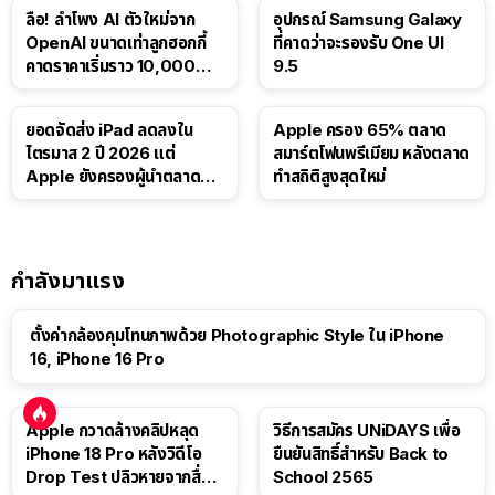
ลือ! ลำโพง AI ตัวใหม่จาก
อุปกรณ์ Samsung Galaxy
OpenAI ขนาดเท่าลูกฮอกกี้
ที่คาดว่าจะรองรับ One UI
คาดราคาเริ่มราว 10,000
9.5
บาท
ยอดจัดส่ง iPad ลดลงใน
Apple ครอง 65% ตลาด
ไตรมาส 2 ปี 2026 แต่
สมาร์ตโฟนพรีเมียม หลังตลาด
Apple ยังครองผู้นำตลาด
ทำสถิติสูงสุดใหม่
แท็บเล็ต
กำลังมาแรง
ตั้งค่ากล้องคุมโทนภาพด้วย Photographic Style ใน iPhone
16, iPhone 16 Pro
Apple กวาดล้างคลิปหลุด
วิธีการสมัคร UNiDAYS เพื่อ
iPhone 18 Pro หลังวิดีโอ
ยืนยันสิทธิ์สำหรับ Back to
Drop Test ปลิวหายจากสื่อ
School 2565