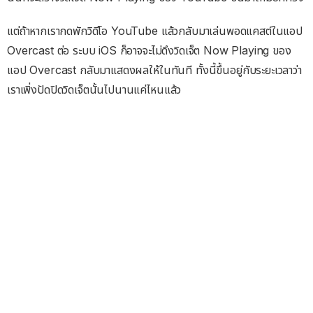
แต่ถ้าหากเรากดพักวิดีโอ YouTube แล้วกลับมาเล่นพอดแคสต์ในแอป
Overcast ต่อ ระบบ iOS ก็อาจจะไม่ดึงวิดเจ็ต Now Playing ของ
แอป Overcast กลับมาแสดงผลให้ในทันที ทั้งนี้ขึ้นอยู่กับระยะเวลาว่า
เราเพิ่งปัดปิดวิดเจ็ตนั้นไปนานแค่ไหนแล้ว