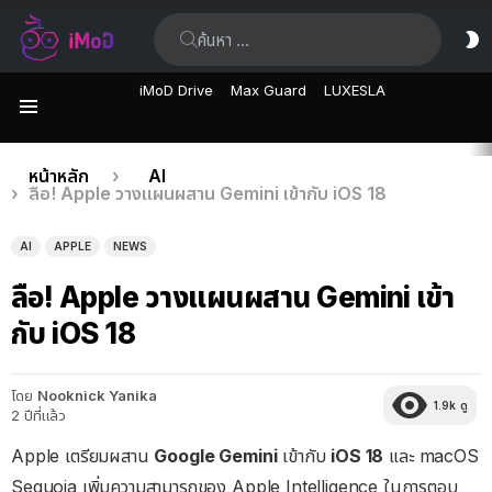
ค้นหา:
ส
ผิ
iMoD Drive
Max Guard
LUXESLA
เมนู
เรื่อง
คุณอยู่ที่นี่:
หน้าหลัก
AI
ลือ! Apple วางแผนผสาน Gemini เข้ากับ iOS 18
ล่าสุด
AI
APPLE
NEWS
ลือ! Apple วางแผนผสาน Gemini เข้า
กับ iOS 18
โดย
Nooknick Yanika
1.9k
ดู
2 ปีที่แล้ว
Apple เตรียมผสาน
Google Gemini
เข้ากับ
iOS 18
และ macOS
Sequoia เพิ่มความสามารถของ Apple Intelligence ในการตอบ