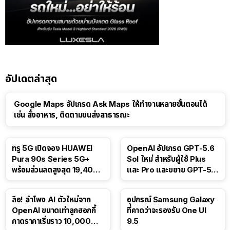
อัปเดตล่าสุด
Google Maps อัปเกรด Ask Maps ให้ทำงานหลายขั้นตอนได้
เช่น สั่งอาหาร, ติดตามขนส่งสาธารณะ
ทรู 5G เปิดจอง HUAWEI
OpenAI อัปเกรด GPT-5.6
Pura 90s Series 5G+
Sol ใหม่ สำหรับผู้ใช้ Plus
พร้อมส่วนลดสูงสุด 19,400
และ Pro และขยาย GPT-5.6
บาท
Luna ให้ผู้ใช้ฟรี
ลือ! ลำโพง AI ตัวใหม่จาก
อุปกรณ์ Samsung Galaxy
OpenAI ขนาดเท่าลูกฮอกกี้
ที่คาดว่าจะรองรับ One UI
คาดราคาเริ่มราว 10,000
9.5