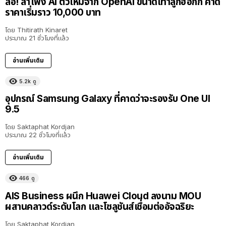
ลือ! ลำโพง AI ตัวใหม่จาก OpenAI ขนาดเท่าลูกฮอกกี้ คาด
ราคาเริ่มราว 10,000 บาท
โดย
Thitirath Kinaret
ประมาณ 21 ชั่วโมงที่แล้ว
อ่านเพิ่มเติม
5.2k
ดู
อุปกรณ์ Samsung Galaxy ที่คาดว่าจะรองรับ One UI
9.5
โดย
Saktaphat Kordjan
ประมาณ 22 ชั่วโมงที่แล้ว
อ่านเพิ่มเติม
466
ดู
AIS Business ผนึก Huawei Cloud ลงนาม MOU
ผสานคลาวด์ระดับโลก และโซลูชันส์เชื่อมต่ออัจฉริยะ
โดย
Saktaphat Kordjan