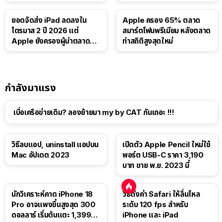
บาท
ยอดจัดส่ง iPad ลดลงใน
Apple ครอง 65% ตลาด
ไตรมาส 2 ปี 2026 แต่
สมาร์ตโฟนพรีเมียม หลังตลาด
Apple ยังครองผู้นำตลาด
ทำสถิติสูงสุดใหม่
แท็บเล็ต
กำลังมาแรง
เบื่อเครือข่ายเดิม? ลองย้ายมา my by CAT กันเถอะ !!!
วิธีลบแอป, uninstall แอปบน
เปิดตัว Apple Pencil ใหม่ใช้
Mac อัปเดต 2023
พอร์ต USB-C ราคา 3,190
บาท ขาย พ.ย. 2023 นี้
นักวิเคราะห์คาด iPhone 18
วิธีตั้งค่า Safari ให้ลื่นไหล
Pro อาจแพงขึ้นสูงสุด 300
ระดับ 120 fps สำหรับ
ดอลลาร์ เริ่มต้นแตะ 1,399
iPhone และ iPad