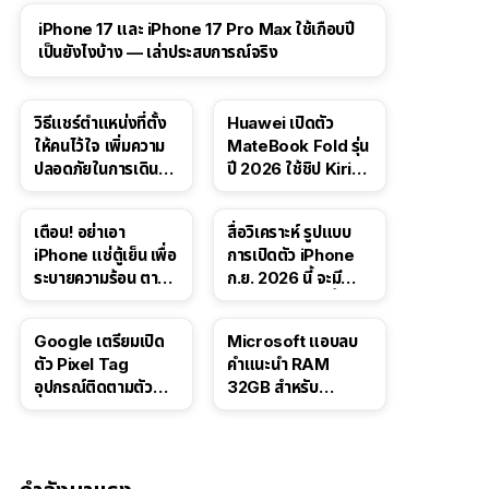
41:47
iPhone 17 และ iPhone 17 Pro Max ใช้เกือบปี
เป็นยังไงบ้าง — เล่าประสบการณ์จริง
วิธีแชร์ตำแหน่งที่ตั้ง
Huawei เปิดตัว
ให้คนไว้ใจ เพิ่มความ
MateBook Fold รุ่น
ปลอดภัยในการเดิน
ปี 2026 ใช้ชิป Kirin
ทาง สำหรับ iPhone,
X90 Plus
iPad
เตือน! อย่าเอา
สื่อวิเคราะห์ รูปแบบ
iPhone แช่ตู้เย็น เพื่อ
การเปิดตัว iPhone
ระบายความร้อน ตาม
ก.ย. 2026 นี้ จะมี
คำแนะนำใน TikTok
“ชีวิตชีวา” มากขึ้น
Google เตรียมเปิด
Microsoft แอบลบ
ตัว Pixel Tag
คำแนะนำ RAM
อุปกรณ์ติดตามตัว
32GB สำหรับ
ราคาเดียวกับ AirTag
Windows 11 ออก
จากเว็บตัวเอง