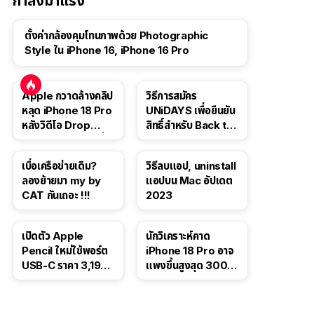
กำลังมาแรง
ตั้งค่ากล้องคุมโทนภาพด้วย Photographic
Style ใน iPhone 16, iPhone 16 Pro
Apple กวาดล้างคลิป
วิธีการสมัคร
หลุด iPhone 18 Pro
UNiDAYS เพื่อยืนยัน
หลังวิดีโอ Drop
สิทธิ์สำหรับ Back to
Test ปลิวหายจากสื่อ
School 2565
โซเชียล
เบื่อเครือข่ายเดิม?
วิธีลบแอป, uninstall
ลองย้ายมา my by
แอปบน Mac อัปเดต
CAT กันเถอะ !!!
2023
เปิดตัว Apple
นักวิเคราะห์คาด
Pencil ใหม่ใช้พอร์ต
iPhone 18 Pro อาจ
USB-C ราคา 3,190
แพงขึ้นสูงสุด 300
บาท ขาย พ.ย. 2023
ดอลลาร์ เริ่มต้นแตะ
นี้
1,399 ดอลลาร์