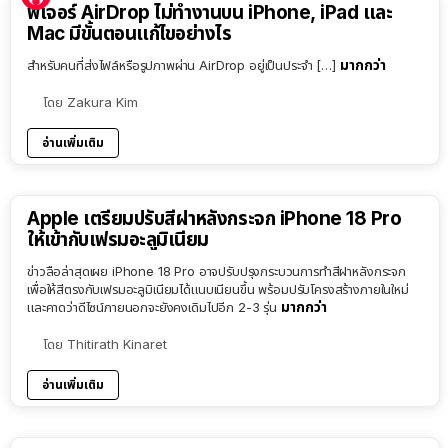
ฟีเจอร์ AirDrop ไม่ทำงานบน iPhone, iPad และ
Mac มีขั้นตอนแก้ไขอย่างไร
มากกว่า
สำหรับคนที่ส่งไฟล์หรือรูปภาพผ่าน AirDrop อยู่เป็นประจำ […]
โดย
Zakura Kim
อ่านเพิ่มเติม
Apple เตรียมปรับสีฝาหลังกระจก iPhone 18 Pro
ให้เข้ากับเฟรมอะลูมิเนียม
ข่าวลือล่าสุดเผย iPhone 18 Pro อาจปรับปรุงกระบวนการทำสีฝาหลังกระจก
เพื่อให้สีตรงกับเฟรมอะลูมิเนียมได้แนบเนียนขึ้น พร้อมปรับโครงสร้างภายในใหม่
มากกว่า
และคาดว่าดีไซน์ภายนอกจะยังคงเดิมไปอีก 2-3 รุ่น
โดย
Thitirath Kinaret
อ่านเพิ่มเติม