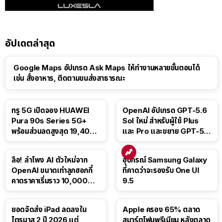
อัปเดตล่าสุด
Google Maps อัปเกรด Ask Maps ให้ทำงานหลายขั้นตอนได้
เช่น สั่งอาหาร, ติดตามขนส่งสาธารณะ
ทรู 5G เปิดจอง HUAWEI
OpenAI อัปเกรด GPT-5.6
Pura 90s Series 5G+
Sol ใหม่ สำหรับผู้ใช้ Plus
พร้อมส่วนลดสูงสุด 19,400
และ Pro และขยาย GPT-5.6
บาท
Luna ให้ผู้ใช้ฟรี
ลือ! ลำโพง AI ตัวใหม่จาก
อุปกรณ์ Samsung Galaxy
OpenAI ขนาดเท่าลูกฮอกกี้
ที่คาดว่าจะรองรับ One UI
คาดราคาเริ่มราว 10,000
9.5
บาท
ยอดจัดส่ง iPad ลดลงใน
Apple ครอง 65% ตลาด
ไตรมาส 2 ปี 2026 แต่
สมาร์ตโฟนพรีเมียม หลังตลาด