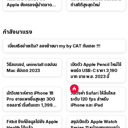
Apple ยังครองผู้นำตลาด
ทำสถิติสูงสุดใหม่
แท็บเล็ต
กำลังมาแรง
เบื่อเครือข่ายเดิม? ลองย้ายมา my by CAT กันเถอะ !!!
วิธีลบแอป, uninstall แอปบน
เปิดตัว Apple Pencil ใหม่ใช้
Mac อัปเดต 2023
พอร์ต USB-C ราคา 3,190
บาท ขาย พ.ย. 2023 นี้
นักวิเคราะห์คาด iPhone 18
วิธีตั้งค่า Safari ให้ลื่นไหล
Pro อาจแพงขึ้นสูงสุด 300
ระดับ 120 fps สำหรับ
ดอลลาร์ เริ่มต้นแตะ 1,399
iPhone และ iPad
ดอลลาร์
Fitbit ซิงก์ข้อมูลไปยัง Apple
สรุปเปิดตัว Apple Watch
Health ได้แล้ว
Series 11 หน้าจอทนทานกว่า