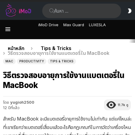
ค้นหา:
ส
ผิ
iMoD Drive
Max Guard
LUXESLA
เมนู
เรื่อง
คุณอยู่ที่นี่:
หน้าหลัก
Tips & Tricks
วิธีตรวจสอบอายุการใช้งานแบตเตอรี่ใน MacBook
ล่าสุด
MAC
PRODUCTIVITY
TIPS & TRICKS
วิธีตรวจสอบอายุการใช้งานแบตเตอรี่ใน
MacBook
โดย
yugioh2500
11.7k
ดู
12 ปีที่แล้ว
สำหรับ MacBook จะมีแบตเตอรี่อายุการใช้งานไม่เท่ากัน แต่แค่ไหนล่ะ
ที่เขาเรียกว่าแบตเตอรี่เสื่อมแล้วอะไรคือกฎเกณฑ์ในการวัดว่าเครื่องไหน