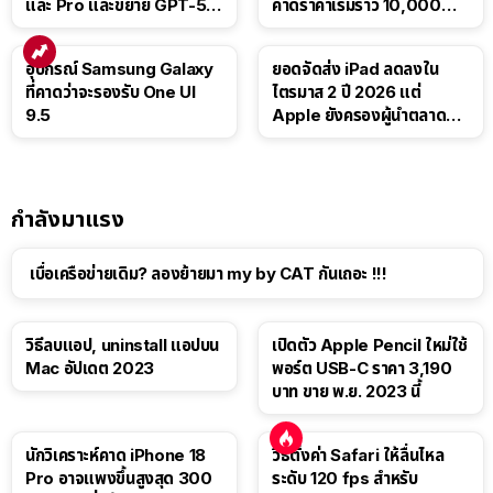
และ Pro และขยาย GPT-5.6
คาดราคาเริ่มราว 10,000
Luna ให้ผู้ใช้ฟรี
บาท
อุปกรณ์ Samsung Galaxy
ยอดจัดส่ง iPad ลดลงใน
ที่คาดว่าจะรองรับ One UI
ไตรมาส 2 ปี 2026 แต่
9.5
Apple ยังครองผู้นำตลาด
แท็บเล็ต
กำลังมาแรง
เบื่อเครือข่ายเดิม? ลองย้ายมา my by CAT กันเถอะ !!!
วิธีลบแอป, uninstall แอปบน
เปิดตัว Apple Pencil ใหม่ใช้
Mac อัปเดต 2023
พอร์ต USB-C ราคา 3,190
บาท ขาย พ.ย. 2023 นี้
นักวิเคราะห์คาด iPhone 18
วิธีตั้งค่า Safari ให้ลื่นไหล
Pro อาจแพงขึ้นสูงสุด 300
ระดับ 120 fps สำหรับ