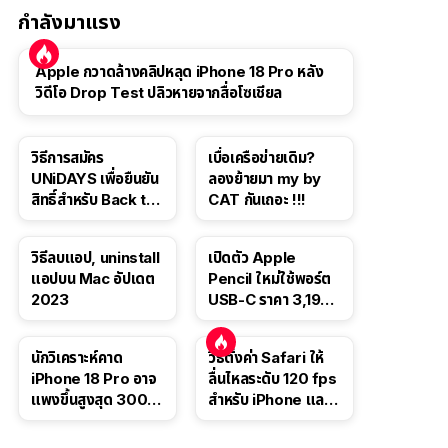
กำลังมาแรง
Apple กวาดล้างคลิปหลุด iPhone 18 Pro หลัง
วิดีโอ Drop Test ปลิวหายจากสื่อโซเชียล
วิธีการสมัคร
เบื่อเครือข่ายเดิม?
UNiDAYS เพื่อยืนยัน
ลองย้ายมา my by
สิทธิ์สำหรับ Back to
CAT กันเถอะ !!!
School 2565
วิธีลบแอป, uninstall
เปิดตัว Apple
แอปบน Mac อัปเดต
Pencil ใหม่ใช้พอร์ต
2023
USB-C ราคา 3,190
บาท ขาย พ.ย. 2023
นี้
นักวิเคราะห์คาด
วิธีตั้งค่า Safari ให้
iPhone 18 Pro อาจ
ลื่นไหลระดับ 120 fps
แพงขึ้นสูงสุด 300
สำหรับ iPhone และ
ดอลลาร์ เริ่มต้นแตะ
iPad
1,399 ดอลลาร์