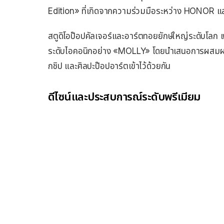
Edition» ที่เกิดจากความร่วมมือระหว่าง HONOR
สตูดิโอป๊อปคัลเจอร์และอาร์ตทอยยักษ์ใหญ่ระดับโลก
ระดับไอคอนิกอย่าง «MOLLY» โดยนำเสนอการผสมผสา
กชิป และศิลปะป๊อปอาร์ตเข้าไว้ด้วยกัน
ดีไซน์และประสบการณ์ระดับพรีเมียม