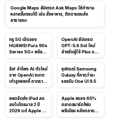
Google Maps อัปเกรด Ask Maps ให้ทำงาน
หลายขั้นตอนได้ เช่น สั่งอาหาร, ติดตามขนส่ง
สาธารณะ
ทรู 5G เปิดจอง
OpenAI อัปเกรด
HUAWEI Pura 90s
GPT-5.6 Sol ใหม่
Series 5G+ พร้อม
สำหรับผู้ใช้ Plus และ
ส่วนลดสูงสุด 19,400
Pro และขยาย GPT-
บาท
5.6 Luna ให้ผู้ใช้ฟรี
ลือ! ลำโพง AI ตัวใหม่
อุปกรณ์ Samsung
จาก OpenAI ขนาด
Galaxy ที่คาดว่าจะ
เท่าลูกฮอกกี้ คาดราคา
รองรับ One UI 9.5
เริ่มราว 10,000 บาท
ยอดจัดส่ง iPad ลด
Apple ครอง 65%
ลงในไตรมาส 2 ปี
ตลาดสมาร์ตโฟน
2026 แต่ Apple ยัง
พรีเมียม หลังตลาดทำ
ครองผู้นำตลาด
สถิติสูงสุดใหม่
แท็บเล็ต