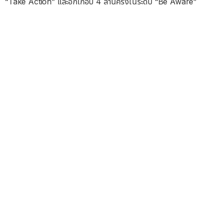
“Take Action” และอีกเกือบ 4 ล้านครั้งในระดับ “Be Aware”