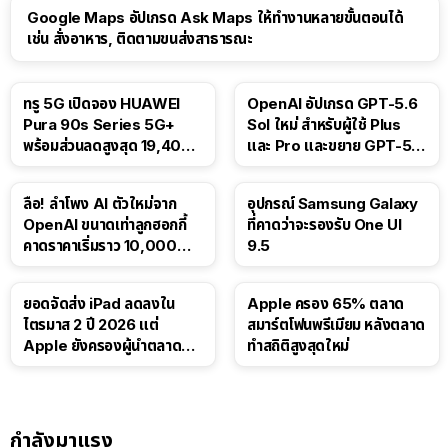
Google Maps อัปเกรด Ask Maps ให้ทำงานหลายขั้นตอนได้
เช่น สั่งอาหาร, ติดตามขนส่งสาธารณะ
ทรู 5G เปิดจอง HUAWEI
OpenAI อัปเกรด GPT-5.6
Pura 90s Series 5G+
Sol ใหม่ สำหรับผู้ใช้ Plus
พร้อมส่วนลดสูงสุด 19,400
และ Pro และขยาย GPT-5.6
บาท
Luna ให้ผู้ใช้ฟรี
ลือ! ลำโพง AI ตัวใหม่จาก
อุปกรณ์ Samsung Galaxy
OpenAI ขนาดเท่าลูกฮอกกี้
ที่คาดว่าจะรองรับ One UI
คาดราคาเริ่มราว 10,000
9.5
บาท
ยอดจัดส่ง iPad ลดลงใน
Apple ครอง 65% ตลาด
ไตรมาส 2 ปี 2026 แต่
สมาร์ตโฟนพรีเมียม หลังตลาด
Apple ยังครองผู้นำตลาด
ทำสถิติสูงสุดใหม่
แท็บเล็ต
กำลังมาแรง