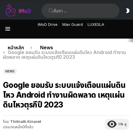
ค้นหา:
ส
ผิ
iMoD Drive
Max Guard
LUXESLA
เมนู
เรื่อง
คุณอยู่ที่นี่:
หน้าหลัก
News
Google ยอมรับ ระบบแจ้งเตือนแผ่นดินไหว Android ทำงาน
ล่าสุด
ผิดพลาด เหตุแผ่นดินไหวตุรกีปี 2023
NEWS
Google ยอมรับ ระบบแจ้งเตือนแผ่นดิน
ไหว Android ทำงานผิดพลาด เหตุแผ่น
ดินไหวตุรกีปี 2023
โดย
Thitirath Kinaret
1.1k
ดู
ประมาณหนึ่งปีที่แล้ว