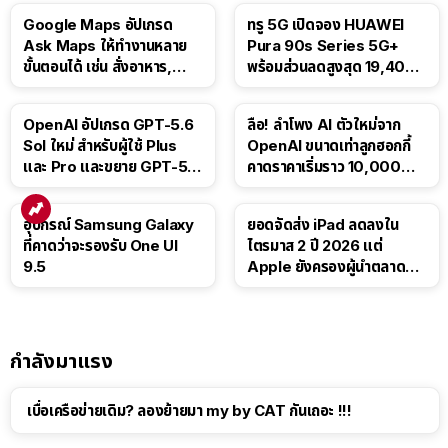
Google Maps อัปเกรด
ทรู 5G เปิดจอง HUAWEI
Ask Maps ให้ทำงานหลาย
Pura 90s Series 5G+
ขั้นตอนได้ เช่น สั่งอาหาร,
พร้อมส่วนลดสูงสุด 19,400
ติดตามขนส่งสาธารณะ
บาท
OpenAI อัปเกรด GPT-5.6
ลือ! ลำโพง AI ตัวใหม่จาก
Sol ใหม่ สำหรับผู้ใช้ Plus
OpenAI ขนาดเท่าลูกฮอกกี้
และ Pro และขยาย GPT-5.6
คาดราคาเริ่มราว 10,000
Luna ให้ผู้ใช้ฟรี
บาท
อุปกรณ์ Samsung Galaxy
ยอดจัดส่ง iPad ลดลงใน
ที่คาดว่าจะรองรับ One UI
ไตรมาส 2 ปี 2026 แต่
9.5
Apple ยังครองผู้นำตลาด
แท็บเล็ต
กำลังมาแรง
เบื่อเครือข่ายเดิม? ลองย้ายมา my by CAT กันเถอะ !!!