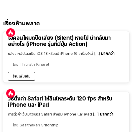
เรื่องห้ามพลาด
ไอคอนโหมดปิดเสียง (Silent) หายไป นำกลับมา
อย่างไร (iPhone รุ่นที่มีปุ่ม Action)
มากกว่า
หลังจากอัปเดตเป็น iOS 18 หรือแม้ iPhone 16 เครื่องใหม่ […]
โดย
Thitirath Kinaret
อ่านเพิ่มเติม
วิธีตั้งค่า Safari ให้ลื่นไหลระดับ 120 fps สำหรับ
iPhone และ iPad
มากกว่า
การตั้งค่าเว็ปเบาว์เซอร์ Safari สำหรับ iPhone และ iPad […]
โดย
Sasithakan Sritonthip