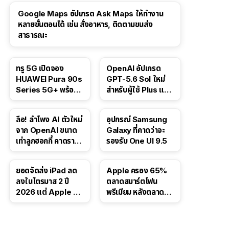
Google Maps อัปเกรด Ask Maps ให้ทำงาน
หลายขั้นตอนได้ เช่น สั่งอาหาร, ติดตามขนส่ง
สาธารณะ
ทรู 5G เปิดจอง
OpenAI อัปเกรด
HUAWEI Pura 90s
GPT-5.6 Sol ใหม่
Series 5G+ พร้อม
สำหรับผู้ใช้ Plus และ
ส่วนลดสูงสุด 19,400
Pro และขยาย GPT-
บาท
5.6 Luna ให้ผู้ใช้ฟรี
ลือ! ลำโพง AI ตัวใหม่
อุปกรณ์ Samsung
จาก OpenAI ขนาด
Galaxy ที่คาดว่าจะ
เท่าลูกฮอกกี้ คาดราคา
รองรับ One UI 9.5
เริ่มราว 10,000 บาท
ยอดจัดส่ง iPad ลด
Apple ครอง 65%
ลงในไตรมาส 2 ปี
ตลาดสมาร์ตโฟน
2026 แต่ Apple ยัง
พรีเมียม หลังตลาดทำ
ครองผู้นำตลาด
สถิติสูงสุดใหม่
แท็บเล็ต