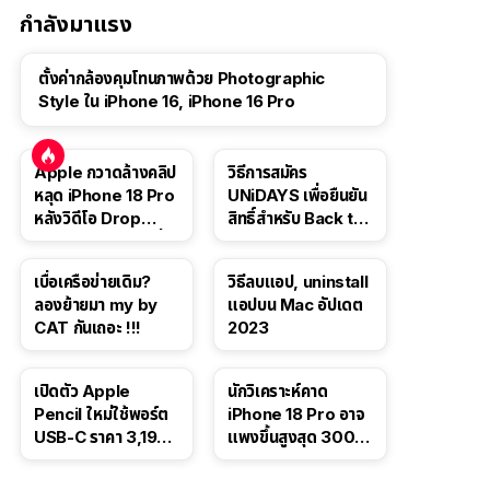
กำลังมาแรง
ตั้งค่ากล้องคุมโทนภาพด้วย Photographic
Style ใน iPhone 16, iPhone 16 Pro
Apple กวาดล้างคลิป
วิธีการสมัคร
หลุด iPhone 18 Pro
UNiDAYS เพื่อยืนยัน
หลังวิดีโอ Drop
สิทธิ์สำหรับ Back to
Test ปลิวหายจากสื่อ
School 2565
โซเชียล
เบื่อเครือข่ายเดิม?
วิธีลบแอป, uninstall
ลองย้ายมา my by
แอปบน Mac อัปเดต
CAT กันเถอะ !!!
2023
เปิดตัว Apple
นักวิเคราะห์คาด
Pencil ใหม่ใช้พอร์ต
iPhone 18 Pro อาจ
USB-C ราคา 3,190
แพงขึ้นสูงสุด 300
บาท ขาย พ.ย. 2023
ดอลลาร์ เริ่มต้นแตะ
นี้
1,399 ดอลลาร์