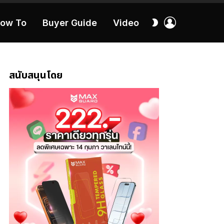
เข้า
สลับ
ow To
Buyer Guide
Video
สู่
ผิว
ระบบ
40:16
สนับสนุนโดย