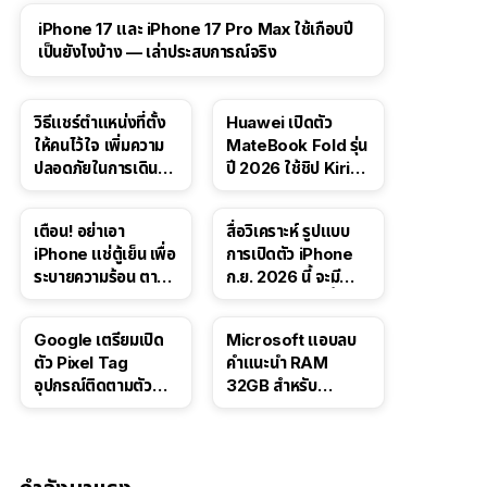
41:47
iPhone 17 และ iPhone 17 Pro Max ใช้เกือบปี
เป็นยังไงบ้าง — เล่าประสบการณ์จริง
วิธีแชร์ตำแหน่งที่ตั้ง
Huawei เปิดตัว
ให้คนไว้ใจ เพิ่มความ
MateBook Fold รุ่น
ปลอดภัยในการเดิน
ปี 2026 ใช้ชิป Kirin
ทาง สำหรับ iPhone,
X90 Plus
iPad
เตือน! อย่าเอา
สื่อวิเคราะห์ รูปแบบ
iPhone แช่ตู้เย็น เพื่อ
การเปิดตัว iPhone
ระบายความร้อน ตาม
ก.ย. 2026 นี้ จะมี
คำแนะนำใน TikTok
“ชีวิตชีวา” มากขึ้น
Google เตรียมเปิด
Microsoft แอบลบ
ตัว Pixel Tag
คำแนะนำ RAM
อุปกรณ์ติดตามตัว
32GB สำหรับ
ราคาเดียวกับ AirTag
Windows 11 ออก
จากเว็บตัวเอง