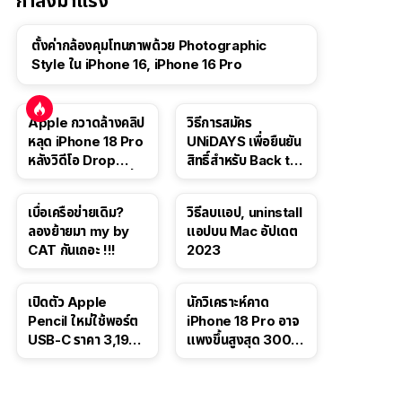
กำลังมาแรง
ตั้งค่ากล้องคุมโทนภาพด้วย Photographic
Style ใน iPhone 16, iPhone 16 Pro
Apple กวาดล้างคลิป
วิธีการสมัคร
หลุด iPhone 18 Pro
UNiDAYS เพื่อยืนยัน
หลังวิดีโอ Drop
สิทธิ์สำหรับ Back to
Test ปลิวหายจากสื่อ
School 2565
โซเชียล
เบื่อเครือข่ายเดิม?
วิธีลบแอป, uninstall
ลองย้ายมา my by
แอปบน Mac อัปเดต
CAT กันเถอะ !!!
2023
เปิดตัว Apple
นักวิเคราะห์คาด
Pencil ใหม่ใช้พอร์ต
iPhone 18 Pro อาจ
USB-C ราคา 3,190
แพงขึ้นสูงสุด 300
บาท ขาย พ.ย. 2023
ดอลลาร์ เริ่มต้นแตะ
นี้
1,399 ดอลลาร์