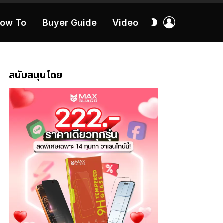
เข้า
สลับ
ow To
Buyer Guide
Video
สู่
ผิว
ระบบ
40:16
สนับสนุนโดย