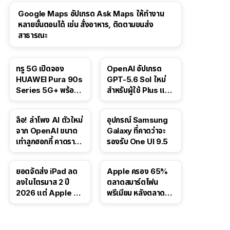
Google Maps อัปเกรด Ask Maps ให้ทำงาน
หลายขั้นตอนได้ เช่น สั่งอาหาร, ติดตามขนส่ง
สาธารณะ
ทรู 5G เปิดจอง
OpenAI อัปเกรด
HUAWEI Pura 90s
GPT-5.6 Sol ใหม่
Series 5G+ พร้อม
สำหรับผู้ใช้ Plus และ
ส่วนลดสูงสุด 19,400
Pro และขยาย GPT-
บาท
5.6 Luna ให้ผู้ใช้ฟรี
ลือ! ลำโพง AI ตัวใหม่
อุปกรณ์ Samsung
จาก OpenAI ขนาด
Galaxy ที่คาดว่าจะ
เท่าลูกฮอกกี้ คาดราคา
รองรับ One UI 9.5
เริ่มราว 10,000 บาท
ยอดจัดส่ง iPad ลด
Apple ครอง 65%
ลงในไตรมาส 2 ปี
ตลาดสมาร์ตโฟน
2026 แต่ Apple ยัง
พรีเมียม หลังตลาดทำ
ครองผู้นำตลาด
สถิติสูงสุดใหม่
แท็บเล็ต