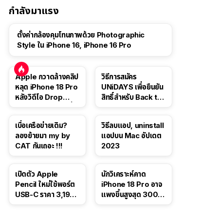
กำลังมาแรง
ตั้งค่ากล้องคุมโทนภาพด้วย Photographic
Style ใน iPhone 16, iPhone 16 Pro
Apple กวาดล้างคลิป
วิธีการสมัคร
หลุด iPhone 18 Pro
UNiDAYS เพื่อยืนยัน
หลังวิดีโอ Drop
สิทธิ์สำหรับ Back to
Test ปลิวหายจากสื่อ
School 2565
โซเชียล
เบื่อเครือข่ายเดิม?
วิธีลบแอป, uninstall
ลองย้ายมา my by
แอปบน Mac อัปเดต
CAT กันเถอะ !!!
2023
เปิดตัว Apple
นักวิเคราะห์คาด
Pencil ใหม่ใช้พอร์ต
iPhone 18 Pro อาจ
USB-C ราคา 3,190
แพงขึ้นสูงสุด 300
บาท ขาย พ.ย. 2023
ดอลลาร์ เริ่มต้นแตะ
นี้
1,399 ดอลลาร์