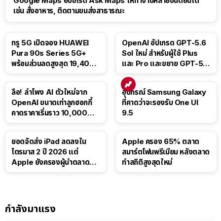
Google Maps อัปเกรด Ask Maps ให้ทำงานหลายขั้นตอนได้
เช่น สั่งอาหาร, ติดตามขนส่งสาธารณะ
ทรู 5G เปิดจอง HUAWEI
OpenAI อัปเกรด GPT-5.6
Pura 90s Series 5G+
Sol ใหม่ สำหรับผู้ใช้ Plus
พร้อมส่วนลดสูงสุด 19,400
และ Pro และขยาย GPT-5.6
บาท
Luna ให้ผู้ใช้ฟรี
ลือ! ลำโพง AI ตัวใหม่จาก
อุปกรณ์ Samsung Galaxy
OpenAI ขนาดเท่าลูกฮอกกี้
ที่คาดว่าจะรองรับ One UI
คาดราคาเริ่มราว 10,000
9.5
บาท
ยอดจัดส่ง iPad ลดลงใน
Apple ครอง 65% ตลาด
ไตรมาส 2 ปี 2026 แต่
สมาร์ตโฟนพรีเมียม หลังตลาด
Apple ยังครองผู้นำตลาด
ทำสถิติสูงสุดใหม่
แท็บเล็ต
กำลังมาแรง