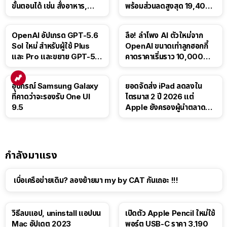
ขั้นตอนได้ เช่น สั่งอาหาร,
พร้อมส่วนลดสูงสุด 19,400
ติดตามขนส่งสาธารณะ
บาท
OpenAI อัปเกรด GPT-5.6
ลือ! ลำโพง AI ตัวใหม่จาก
Sol ใหม่ สำหรับผู้ใช้ Plus
OpenAI ขนาดเท่าลูกฮอกกี้
และ Pro และขยาย GPT-5.6
คาดราคาเริ่มราว 10,000
Luna ให้ผู้ใช้ฟรี
บาท
อุปกรณ์ Samsung Galaxy
ยอดจัดส่ง iPad ลดลงใน
ที่คาดว่าจะรองรับ One UI
ไตรมาส 2 ปี 2026 แต่
9.5
Apple ยังครองผู้นำตลาด
แท็บเล็ต
กำลังมาแรง
เบื่อเครือข่ายเดิม? ลองย้ายมา my by CAT กันเถอะ !!!
วิธีลบแอป, uninstall แอปบน
เปิดตัว Apple Pencil ใหม่ใช้
Mac อัปเดต 2023
พอร์ต USB-C ราคา 3,190