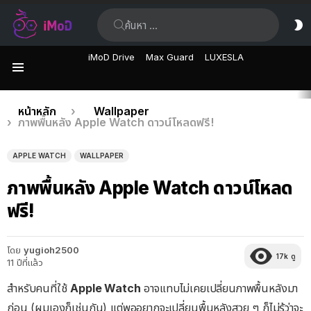
ค้นหา:
ส
ผิ
iMoD Drive
Max Guard
LUXESLA
เมนู
เรื่อง
คุณอยู่ที่นี่:
หน้าหลัก
Wallpaper
ภาพพื้นหลัง Apple Watch ดาวน์โหลดฟรี!
ล่าสุด
APPLE WATCH
WALLPAPER
ภาพพื้นหลัง Apple Watch ดาวน์โหลด
ฟรี!
โดย
yugioh2500
17k
ดู
11 ปีที่แล้ว
สำหรับคนที่ใช้
Apple Watch
อาจแทบไม่เคยเปลี่ยนภาพพื้นหลังมา
ก่อน (ผมเองก็เช่นกัน) แต่พออยากจะเปลี่ยนพื้นหลังสวย ๆ ก็ไม่รู้ว่าจะ