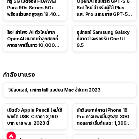
ทรู 5G เปิดจอง HUAWEI
OpenAI อัปเกรด GPT-5.6
Pura 90s Series 5G+
Sol ใหม่ สำหรับผู้ใช้ Plus
พร้อมส่วนลดสูงสุด 19,400
และ Pro และขยาย GPT-5.6
บาท
Luna ให้ผู้ใช้ฟรี
ลือ! ลำโพง AI ตัวใหม่จาก
อุปกรณ์ Samsung Galaxy
OpenAI ขนาดเท่าลูกฮอกกี้
ที่คาดว่าจะรองรับ One UI
คาดราคาเริ่มราว 10,000
9.5
บาท
กำลังมาแรง
วิธีลบแอป, uninstall แอปบน Mac อัปเดต 2023
เปิดตัว Apple Pencil ใหม่ใช้
นักวิเคราะห์คาด iPhone 18
พอร์ต USB-C ราคา 3,190
Pro อาจแพงขึ้นสูงสุด 300
บาท ขาย พ.ย. 2023 นี้
ดอลลาร์ เริ่มต้นแตะ 1,399
ดอลลาร์