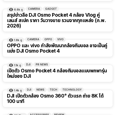
CAMERA
GADGET
6.6k
ดู
สรุปข่าวลือ DJI Osmo Pocket 4 กล้อง Vlog คู่
เลนส์ สเปค ราคา วันวางขาย รวมจากทุกแหล่ง (ก.พ.
2026)
CAMERA
OPPO
VIVO
1.8k
ดู
OPPO และ vivo กำลังพัฒนากล้องกิมบอล อาจเป็นคู่
แข่ง DJI Osmo Pocket 4
DJI
PR NEWS
1.1k
ดู
เปิดตัว Osmo Pocket 4 กล้องกิมบอลแบบพกพารุ่น
ใหม่ของ DJI
DJI
NEWS
TECH
TECHNOLOGY
1.4k
ดู
DJI เปิดตัวกล้อง Osmo 360° ตัวแรก ถ่าย 8K ได้
100 นาที
ACCESSORIES
REVIEW