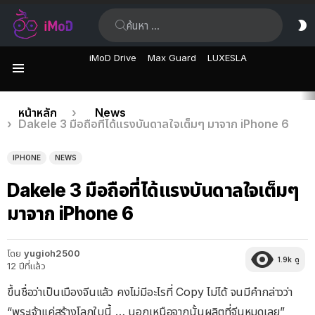
ค้นหา:
ส
ผิ
iMoD Drive
Max Guard
LUXESLA
เมนู
เรื่อง
คุณอยู่ที่นี่:
หน้าหลัก
News
Dakele 3 มือถือที่ได้แรงบันดาลใจเต็มๆ มาจาก iPhone 6
ล่าสุด
IPHONE
NEWS
Dakele 3 มือถือที่ได้แรงบันดาลใจเต็มๆ
มาจาก iPhone 6
โดย
yugioh2500
1.9k
ดู
12 ปีที่แล้ว
ขึ้นชื่อว่าเป็นเมืองจีนแล้ว คงไม่มีอะไรที่ Copy ไม่ได้ จนมีคำกล่าวว่า
“พระเจ้าแค่สร้างโลกใบนี้ … นอกเหนือจากนั้นผลิตที่จีนหมดเลย”