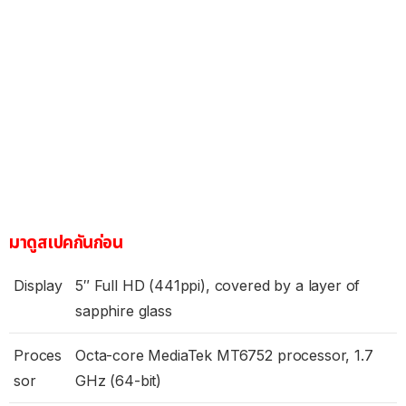
มาดูสเปคกันก่อน
Display
5″ Full HD (441ppi), covered by a layer of
sapphire glass
Proces
Octa-core MediaTek MT6752 processor, 1.7
sor
GHz (64-bit)