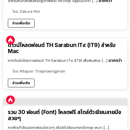
มากกว่า
สำหรับคนที่ส่งไฟล์หรือรูปภาพผ่าน AirDrop อยู่เป็นประจำ […]
โดย
Zakura Kim
อ่านเพิ่มเติม
ดาวน์โหลดฟอนต์ TH Sarabun IT๙ (IT9) สำหรับ
Mac
มากกว่า
หากท่านใดต้องการฟอนต์ TH Sarabun IT๙ (IT9) เพื่อพิมพ์แล […]
โดย
Attapon Thaphaengphan
อ่านเพิ่มเติม
รวม 30 ฟอนต์ (Font) โหลดฟรี สไตล์ตัวเขียนลายมือ
สวยๆ
หากใครกำลังมองหาฟอนต์สวยๆ สไตล์ตัวเขียนภาษาอังกฤษ เหมาะ […]