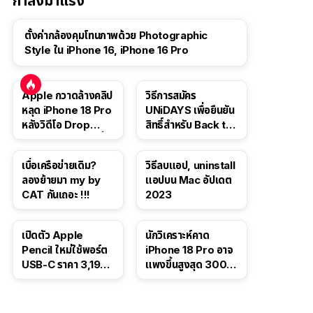
กำลังมาแรง
ตั้งค่ากล้องคุมโทนภาพด้วย Photographic
Style ใน iPhone 16, iPhone 16 Pro
Apple กวาดล้างคลิป
วิธีการสมัคร
หลุด iPhone 18 Pro
UNiDAYS เพื่อยืนยัน
หลังวิดีโอ Drop
สิทธิ์สำหรับ Back to
Test ปลิวหายจากสื่อ
School 2565
โซเชียล
เบื่อเครือข่ายเดิม?
วิธีลบแอป, uninstall
ลองย้ายมา my by
แอปบน Mac อัปเดต
CAT กันเถอะ !!!
2023
เปิดตัว Apple
นักวิเคราะห์คาด
Pencil ใหม่ใช้พอร์ต
iPhone 18 Pro อาจ
USB-C ราคา 3,190
แพงขึ้นสูงสุด 300
บาท ขาย พ.ย. 2023
ดอลลาร์ เริ่มต้นแตะ
นี้
1,399 ดอลลาร์