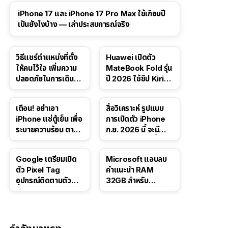
41:47
iPhone 17 และ iPhone 17 Pro Max ใช้เกือบปี
เป็นยังไงบ้าง — เล่าประสบการณ์จริง
วิธีแชร์ตำแหน่งที่ตั้ง
Huawei เปิดตัว
ให้คนไว้ใจ เพิ่มความ
MateBook Fold รุ่น
ปลอดภัยในการเดิน
ปี 2026 ใช้ชิป Kirin
ทาง สำหรับ iPhone,
X90 Plus
iPad
เตือน! อย่าเอา
สื่อวิเคราะห์ รูปแบบ
iPhone แช่ตู้เย็น เพื่อ
การเปิดตัว iPhone
ระบายความร้อน ตาม
ก.ย. 2026 นี้ จะมี
คำแนะนำใน TikTok
“ชีวิตชีวา” มากขึ้น
Google เตรียมเปิด
Microsoft แอบลบ
ตัว Pixel Tag
คำแนะนำ RAM
อุปกรณ์ติดตามตัว
32GB สำหรับ
ราคาเดียวกับ AirTag
Windows 11 ออก
จากเว็บตัวเอง