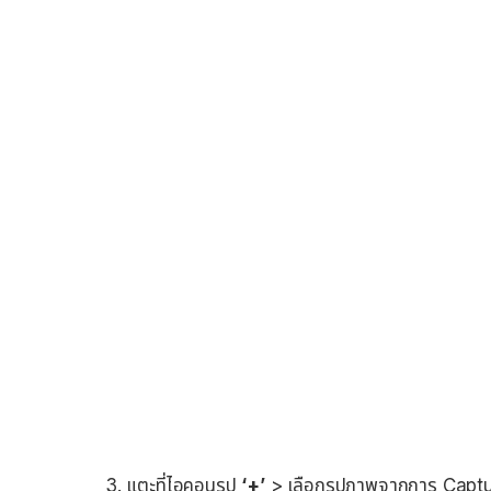
3. แตะที่ไอคอนรูป
‘+’
> เลือกรูปภาพจากการ Captu