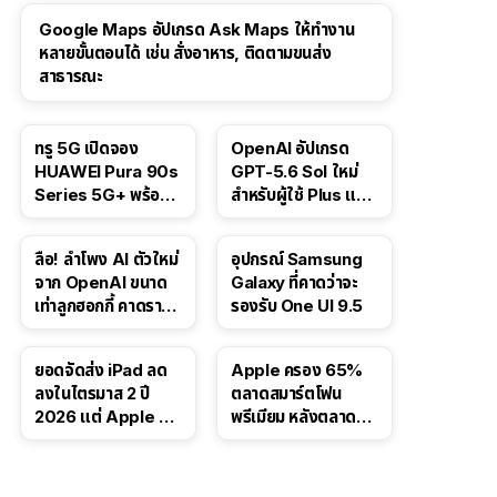
Google Maps อัปเกรด Ask Maps ให้ทำงาน
หลายขั้นตอนได้ เช่น สั่งอาหาร, ติดตามขนส่ง
สาธารณะ
ทรู 5G เปิดจอง
OpenAI อัปเกรด
HUAWEI Pura 90s
GPT-5.6 Sol ใหม่
Series 5G+ พร้อม
สำหรับผู้ใช้ Plus และ
ส่วนลดสูงสุด 19,400
Pro และขยาย GPT-
บาท
5.6 Luna ให้ผู้ใช้ฟรี
ลือ! ลำโพง AI ตัวใหม่
อุปกรณ์ Samsung
จาก OpenAI ขนาด
Galaxy ที่คาดว่าจะ
เท่าลูกฮอกกี้ คาดราคา
รองรับ One UI 9.5
เริ่มราว 10,000 บาท
ยอดจัดส่ง iPad ลด
Apple ครอง 65%
ลงในไตรมาส 2 ปี
ตลาดสมาร์ตโฟน
2026 แต่ Apple ยัง
พรีเมียม หลังตลาดทำ
ครองผู้นำตลาด
สถิติสูงสุดใหม่
แท็บเล็ต