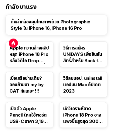
กำลังมาแรง
ตั้งค่ากล้องคุมโทนภาพด้วย Photographic
Style ใน iPhone 16, iPhone 16 Pro
Apple กวาดล้างคลิป
วิธีการสมัคร
หลุด iPhone 18 Pro
UNiDAYS เพื่อยืนยัน
หลังวิดีโอ Drop
สิทธิ์สำหรับ Back to
Test ปลิวหายจากสื่อ
School 2565
โซเชียล
เบื่อเครือข่ายเดิม?
วิธีลบแอป, uninstall
ลองย้ายมา my by
แอปบน Mac อัปเดต
CAT กันเถอะ !!!
2023
เปิดตัว Apple
นักวิเคราะห์คาด
Pencil ใหม่ใช้พอร์ต
iPhone 18 Pro อาจ
USB-C ราคา 3,190
แพงขึ้นสูงสุด 300
บาท ขาย พ.ย. 2023
ดอลลาร์ เริ่มต้นแตะ
นี้
1,399 ดอลลาร์