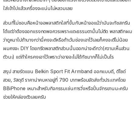
ใส่เข้าไปแล้วเครื่องจะแน่นไม่หลวมเลย
ส่วนที่ไม่ชอบคือหน้าจอพลาสติกใสที่ขั้นกับหน้าจอแม้ว่ามันจะทัชสกรีน
ได้แต่ว่าต้องออกแรงกดพอควรเพราะแตะธรรมดานั้นไม่ติด พลาสติกผม
ว่าดูหนาไปถ้าบางกว่านี้คงจะดีหรือถ้าเว้นช่องเอาไว้เลยก็คงจะดีไม่น้อย
ผมคงจะ DIY โดยกรีดพลาสติกส่วนนั้นออกน่าจะดีกว่า(ความเห็นส่วน
ตัวนะ) แต่ถ้าใครคงเอาไว้เพราะว่าอาจจะไม่ได้ทัชมากก็ไม่เป็นไร
สรุป สายรัดแขน Belkin Sport Fit Armband ออกแบบดี, ดีไซด์
สวย, วัสดุดี ราคาน่าคบหาอยู่ที่ 790 บาทพร้อมจัดส่งทั่วประเทศโดย
BBiPhone เหมาะสำหรับกิจกรรมเช่นการวิ่งหรือปั่นจักรยานนะครับ
ช่วยให้คล่องตัวเลยครับ