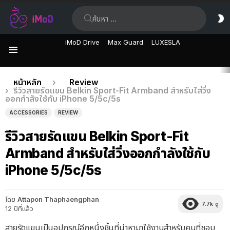
ค้นหา:
ส
ผิ
iMoD Drive
Max Guard
LUXESLA
เมนู
เรื่อง
คุณอยู่ที่นี่:
หน้าหลัก
Review
รีวิวสายรัดแขน Belkin Sport-Fit Armband สำหรับใส่วิ่ง
ล่าสุด
ออกกำลังใช้กับ iPhone 5/5c/5s
ACCESSORIES
REVIEW
รีวิวสายรัดแขน Belkin Sport-Fit
Armband สำหรับใส่วิ่งออกกำลังใช้กับ
iPhone 5/5c/5s
โดย
Attapon Thaphaengphan
7.7k
ดู
12 ปีที่แล้ว
สายรัดแขนเป็นอุปกรณ์อีกหนึ่งชิ้นที่น่าหามาใช้งานสำหรับคนที่ชอบ