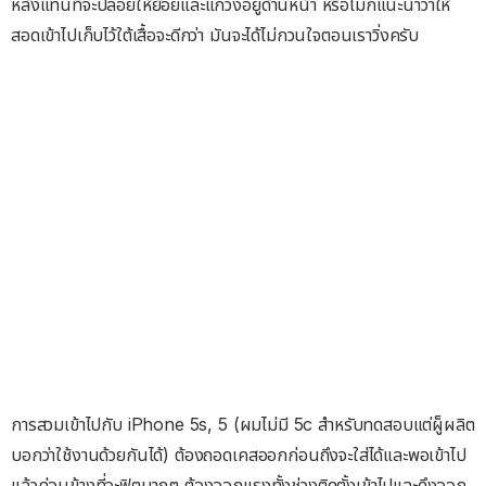
หลังแทนที่จะปล่อยให้ย้อยและแกว่งอยู่ด้านหน้า หรือไม่ก็แนะนำว่าให้
สอดเข้าไปเก็บไว้ใต้เสื้อจะดีกว่า มันจะได้ไม่กวนใจตอนเราวิ่งครับ
การสวมเข้าไปกับ iPhone 5s, 5 (ผมไม่มี 5c สำหรับทดสอบแต่ผู็ผลิต
บอกว่าใช้งานด้วยกันได้) ต้องถอดเคสออกก่อนถึงจะใส่ได้และพอเข้าไป
แล้วค่อนข้างที่จะฟิตมากๆ ต้องออกแรงทั้งช่วงติดตั้งเข้าไปและดึงออก