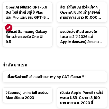
OpenAI อัปเกรด GPT-5.6
ลือ! ลำโพง AI ตัวใหม่จาก
Sol ใหม่ สำหรับผู้ใช้ Plus
OpenAI ขนาดเท่าลูกฮอกกี้
และ Pro และขยาย GPT-5.6
คาดราคาเริ่มราว 10,000
Luna ให้ผู้ใช้ฟรี
บาท
อุปกรณ์ Samsung Galaxy
ยอดจัดส่ง iPad ลดลงใน
ที่คาดว่าจะรองรับ One UI
ไตรมาส 2 ปี 2026 แต่
9.5
Apple ยังครองผู้นำตลาด
แท็บเล็ต
กำลังมาแรง
เบื่อเครือข่ายเดิม? ลองย้ายมา my by CAT กันเถอะ !!!
วิธีลบแอป, uninstall แอปบน
เปิดตัว Apple Pencil ใหม่ใช้
Mac อัปเดต 2023
พอร์ต USB-C ราคา 3,190
บาท ขาย พ.ย. 2023 นี้