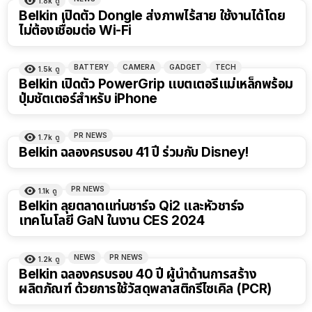
1.8k
ดู
Belkin เปิดตัว Dongle ส่งภาพไร้สาย ใช้งานได้โดย
ไม่ต้องเชื่อมต่อ Wi-Fi
BATTERY
CAMERA
GADGET
TECH
1.5k
ดู
Belkin เปิดตัว PowerGrip แบตเตอรี่แม่เหล็กพร้อม
ปุ่มชัตเตอร์สำหรับ iPhone
PR NEWS
1.7k
ดู
Belkin ฉลองครบรอบ 41 ปี ร่วมกับ Disney!
PR NEWS
1.1k
ดู
Belkin ลุยตลาดแท่นชาร์จ Qi2 และหัวชาร์จ
เทคโนโลยี GaN ในงาน CES 2024
NEWS
PR NEWS
1.2k
ดู
Belkin ฉลองครบรอบ 40 ปี ผู้นำด้านการสร้าง
ผลิตภัณฑ์ ด้วยการใช้วัสดุพลาสติกรีไซเคิล (PCR)