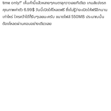
time only!” เห็นคำนี้แล้วหลายๆคนตาลุกวาวเลยทีเดียว เกมส์แข่งรถ
คุณภาพค่าตัว 6.99$ วันนี้เปิดให้โหลดฟรี ซึ่งไม่รู้ว่าจะเปิดให้ฟรีอีกนาน
เท่าไหร่ ใครคว้าได้ก็รีบๆเลยนะครับ ขนาดไฟล์ 550MB ประมาณนั้น
ต้องโหลดผ่านคอมอย่างเดียวเลย