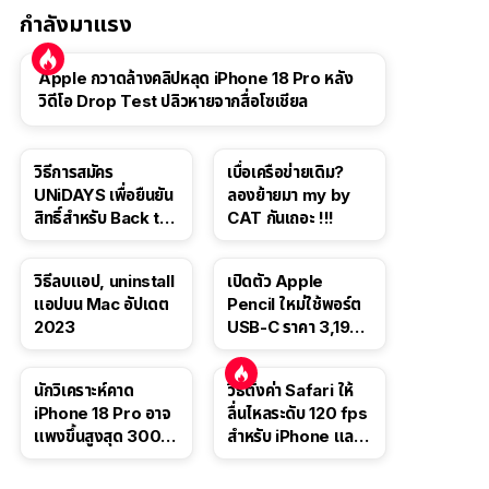
กำลังมาแรง
Apple กวาดล้างคลิปหลุด iPhone 18 Pro หลัง
วิดีโอ Drop Test ปลิวหายจากสื่อโซเชียล
วิธีการสมัคร
เบื่อเครือข่ายเดิม?
UNiDAYS เพื่อยืนยัน
ลองย้ายมา my by
สิทธิ์สำหรับ Back to
CAT กันเถอะ !!!
School 2565
วิธีลบแอป, uninstall
เปิดตัว Apple
แอปบน Mac อัปเดต
Pencil ใหม่ใช้พอร์ต
2023
USB-C ราคา 3,190
บาท ขาย พ.ย. 2023
นี้
นักวิเคราะห์คาด
วิธีตั้งค่า Safari ให้
iPhone 18 Pro อาจ
ลื่นไหลระดับ 120 fps
แพงขึ้นสูงสุด 300
สำหรับ iPhone และ
ดอลลาร์ เริ่มต้นแตะ
iPad
1,399 ดอลลาร์