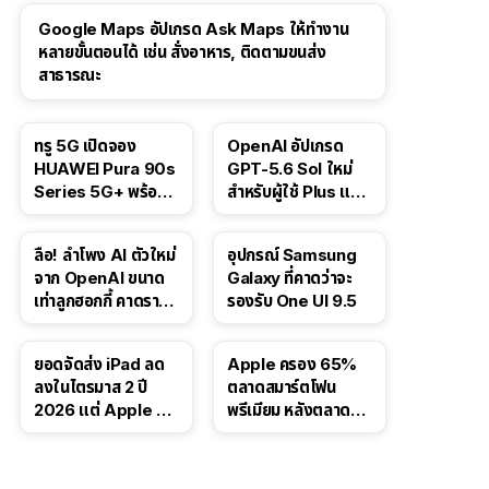
Google Maps อัปเกรด Ask Maps ให้ทำงาน
หลายขั้นตอนได้ เช่น สั่งอาหาร, ติดตามขนส่ง
สาธารณะ
ทรู 5G เปิดจอง
OpenAI อัปเกรด
HUAWEI Pura 90s
GPT-5.6 Sol ใหม่
Series 5G+ พร้อม
สำหรับผู้ใช้ Plus และ
ส่วนลดสูงสุด 19,400
Pro และขยาย GPT-
บาท
5.6 Luna ให้ผู้ใช้ฟรี
ลือ! ลำโพง AI ตัวใหม่
อุปกรณ์ Samsung
จาก OpenAI ขนาด
Galaxy ที่คาดว่าจะ
เท่าลูกฮอกกี้ คาดราคา
รองรับ One UI 9.5
เริ่มราว 10,000 บาท
ยอดจัดส่ง iPad ลด
Apple ครอง 65%
ลงในไตรมาส 2 ปี
ตลาดสมาร์ตโฟน
2026 แต่ Apple ยัง
พรีเมียม หลังตลาดทำ
ครองผู้นำตลาด
สถิติสูงสุดใหม่
แท็บเล็ต