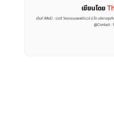
เขียนโดย
Th
เต้นท์ iMoD : ป.ตรี วิศวกรรมซอฟต์แวร์ ป.โท บริหารธ
@Contact : 