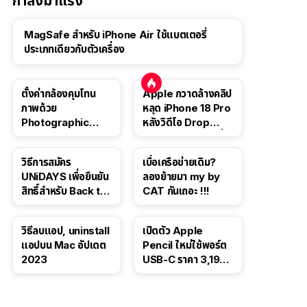
กำลังมาแรง
MagSafe สำหรับ iPhone Air ใช้แบตเตอรี่
ประเภทเดียวกับตัวเครื่อง
ตั้งค่ากล้องคุมโทน
Apple กวาดล้างคลิป
ภาพด้วย
หลุด iPhone 18 Pro
Photographic
หลังวิดีโอ Drop
Style ใน iPhone 16,
Test ปลิวหายจากสื่อ
iPhone 16 Pro
โซเชียล
วิธีการสมัคร
เบื่อเครือข่ายเดิม?
UNiDAYS เพื่อยืนยัน
ลองย้ายมา my by
สิทธิ์สำหรับ Back to
CAT กันเถอะ !!!
School 2565
วิธีลบแอป, uninstall
เปิดตัว Apple
แอปบน Mac อัปเดต
Pencil ใหม่ใช้พอร์ต
2023
USB-C ราคา 3,190
บาท ขาย พ.ย. 2023
นี้