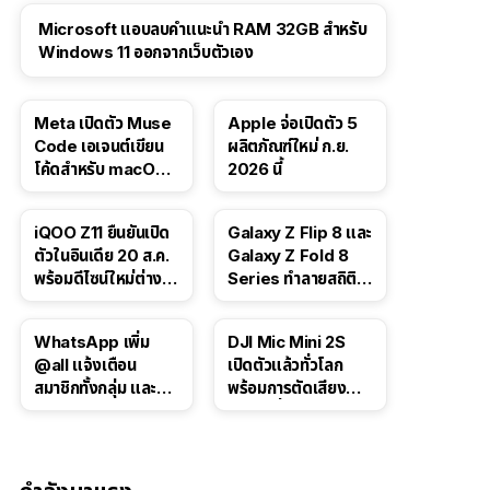
Microsoft แอบลบคำแนะนำ RAM 32GB สำหรับ
Windows 11 ออกจากเว็บตัวเอง
Meta เปิดตัว Muse
Apple จ่อเปิดตัว 5
Code เอเจนต์เขียน
ผลิตภัณฑ์ใหม่ ก.ย.
โค้ดสำหรับ macOS
2026 นี้
และ Linux
iQOO Z11 ยืนยันเปิด
Galaxy Z Flip 8 และ
ตัวในอินเดีย 20 ส.ค.
Galaxy Z Fold 8
พร้อมดีไซน์ใหม่ต่าง
Series ทำลายสถิติ
จากรุ่นจีน
ยอดจองในเกาหลีใต้
WhatsApp เพิ่ม
DJI Mic Mini 2S
@all แจ้งเตือน
เปิดตัวแล้วทั่วโลก
สมาชิกทั้งกลุ่ม และอัป
พร้อมการตัดเสียง
เกรดโพลล์สำหรับแช
รบกวนที่อัปเกรดให้ดี
ตกลุ่ม
ยิ่งขึ้นด้วย AI