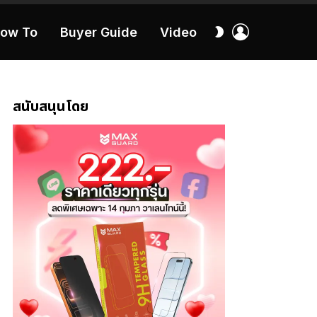
เข้า
สลับ
ow To
Buyer Guide
Video
สู่
ผิว
ระบบ
40:16
สนับสนุนโดย