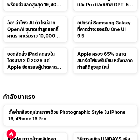
พร้อมส่วนลดสูงสุด 19,400
และ Pro และขยาย GPT-5.6
บาท
Luna ให้ผู้ใช้ฟรี
ลือ! ลำโพง AI ตัวใหม่จาก
อุปกรณ์ Samsung Galaxy
OpenAI ขนาดเท่าลูกฮอกกี้
ที่คาดว่าจะรองรับ One UI
คาดราคาเริ่มราว 10,000
9.5
บาท
ยอดจัดส่ง iPad ลดลงใน
Apple ครอง 65% ตลาด
ไตรมาส 2 ปี 2026 แต่
สมาร์ตโฟนพรีเมียม หลังตลาด
Apple ยังครองผู้นำตลาด
ทำสถิติสูงสุดใหม่
แท็บเล็ต
กำลังมาแรง
ตั้งค่ากล้องคุมโทนภาพด้วย Photographic Style ใน iPhone
16, iPhone 16 Pro
Apple กวาดล้างคลิปหลุด
วิธีการสมัคร UNiDAYS เพื่อ