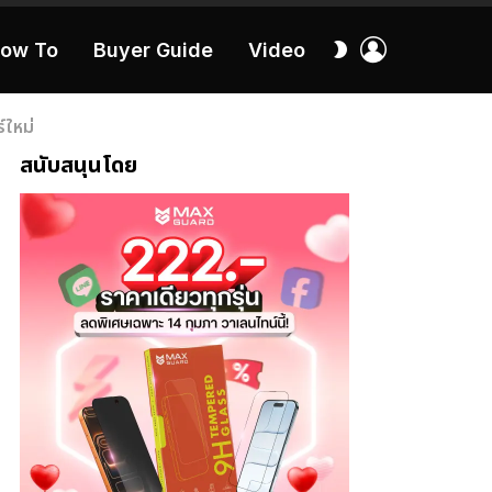
เข้า
สลับ
ow To
Buyer Guide
Video
สู่
ผิว
ระบบ
40:16
์ใหม่
สนับสนุนโดย