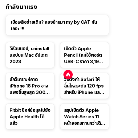
กำลังมาแรง
เบื่อเครือข่ายเดิม? ลองย้ายมา my by CAT กัน
เถอะ !!!
วิธีลบแอป, uninstall
เปิดตัว Apple
แอปบน Mac อัปเดต
Pencil ใหม่ใช้พอร์ต
2023
USB-C ราคา 3,190
บาท ขาย พ.ย. 2023
นี้
นักวิเคราะห์คาด
วิธีตั้งค่า Safari ให้
iPhone 18 Pro อาจ
ลื่นไหลระดับ 120 fps
แพงขึ้นสูงสุด 300
สำหรับ iPhone และ
ดอลลาร์ เริ่มต้นแตะ
iPad
1,399 ดอลลาร์
Fitbit ซิงก์ข้อมูลไปยัง
สรุปเปิดตัว Apple
Apple Health ได้
Watch Series 11
แล้ว
หน้าจอทนทานกว่าเดิม
2 เท่า เน้นฟีเจอร์
สุขภาพ