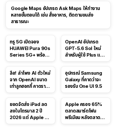
Google Maps อัปเกรด Ask Maps ให้ทำงาน
หลายขั้นตอนได้ เช่น สั่งอาหาร, ติดตามขนส่ง
สาธารณะ
ทรู 5G เปิดจอง
OpenAI อัปเกรด
HUAWEI Pura 90s
GPT-5.6 Sol ใหม่
Series 5G+ พร้อม
สำหรับผู้ใช้ Plus และ
ส่วนลดสูงสุด 19,400
Pro และขยาย GPT-
บาท
5.6 Luna ให้ผู้ใช้ฟรี
ลือ! ลำโพง AI ตัวใหม่
อุปกรณ์ Samsung
จาก OpenAI ขนาด
Galaxy ที่คาดว่าจะ
เท่าลูกฮอกกี้ คาดราคา
รองรับ One UI 9.5
เริ่มราว 10,000 บาท
ยอดจัดส่ง iPad ลด
Apple ครอง 65%
ลงในไตรมาส 2 ปี
ตลาดสมาร์ตโฟน
2026 แต่ Apple ยัง
พรีเมียม หลังตลาดทำ
ครองผู้นำตลาด
สถิติสูงสุดใหม่
แท็บเล็ต