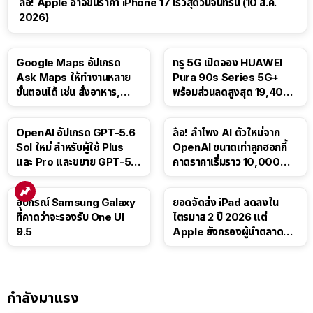
ลือ! Apple อาจขึ้นราคา iPhone 17 เร็วสุดวันจันทร์นี้ (10 ส.ค.
2026)
Google Maps อัปเกรด
ทรู 5G เปิดจอง HUAWEI
Ask Maps ให้ทำงานหลาย
Pura 90s Series 5G+
ขั้นตอนได้ เช่น สั่งอาหาร,
พร้อมส่วนลดสูงสุด 19,400
ติดตามขนส่งสาธารณะ
บาท
OpenAI อัปเกรด GPT-5.6
ลือ! ลำโพง AI ตัวใหม่จาก
Sol ใหม่ สำหรับผู้ใช้ Plus
OpenAI ขนาดเท่าลูกฮอกกี้
และ Pro และขยาย GPT-5.6
คาดราคาเริ่มราว 10,000
Luna ให้ผู้ใช้ฟรี
บาท
อุปกรณ์ Samsung Galaxy
ยอดจัดส่ง iPad ลดลงใน
ที่คาดว่าจะรองรับ One UI
ไตรมาส 2 ปี 2026 แต่
9.5
Apple ยังครองผู้นำตลาด
แท็บเล็ต
กำลังมาแรง