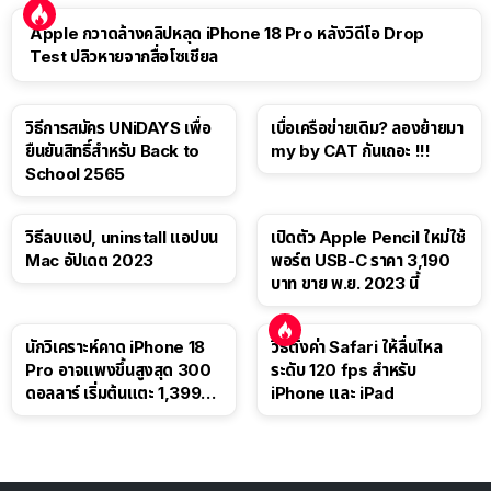
Apple กวาดล้างคลิปหลุด iPhone 18 Pro หลังวิดีโอ Drop
Test ปลิวหายจากสื่อโซเชียล
วิธีการสมัคร UNiDAYS เพื่อ
เบื่อเครือข่ายเดิม? ลองย้ายมา
ยืนยันสิทธิ์สำหรับ Back to
my by CAT กันเถอะ !!!
School 2565
วิธีลบแอป, uninstall แอปบน
เปิดตัว Apple Pencil ใหม่ใช้
Mac อัปเดต 2023
พอร์ต USB-C ราคา 3,190
บาท ขาย พ.ย. 2023 นี้
นักวิเคราะห์คาด iPhone 18
วิธีตั้งค่า Safari ให้ลื่นไหล
Pro อาจแพงขึ้นสูงสุด 300
ระดับ 120 fps สำหรับ
ดอลลาร์ เริ่มต้นแตะ 1,399
iPhone และ iPad
ดอลลาร์