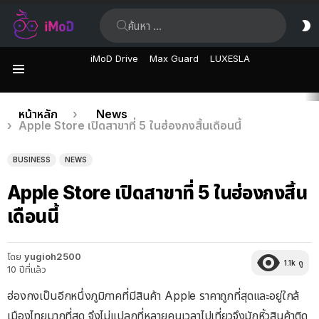
ค้นหา:
ส
ผิ
iMoD Drive
Max Guard
LUXESLA
เมนู
เรื่อง
คุณอยู่ที่นี่:
หน้าหลัก
News
Apple Store เปิดสาขาที่ 5 ในฮ่องกงสิ้นเดือนนี้
ล่าสุด
BUSINESS
NEWS
Apple Store เปิดสาขาที่ 5 ในฮ่องกงสิ้น
เดือนนี้
โดย
yugioh2500
1.1k
ดู
10 ปีที่แล้ว
ฮ่องกงเป็นอีกหนึ่งภูมิภาคที่มีสินค้า Apple ราคาถูกที่สุดและอยู่ใกล้
เมืองไทยมากที่สุด จึงไม่แปลกที่หลายคนเวลาไปเที่ยวจึงมักหิ้วสินค้าติด