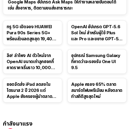
Google Maps อัปเกรด Ask Maps ให้ทำงานหลายขั้นตอนได้
เช่น สั่งอาหาร, ติดตามขนส่งสาธารณะ
ทรู 5G เปิดจอง HUAWEI
OpenAI อัปเกรด GPT-5.6
Pura 90s Series 5G+
Sol ใหม่ สำหรับผู้ใช้ Plus
พร้อมส่วนลดสูงสุด 19,400
และ Pro และขยาย GPT-5.6
บาท
Luna ให้ผู้ใช้ฟรี
ลือ! ลำโพง AI ตัวใหม่จาก
อุปกรณ์ Samsung Galaxy
OpenAI ขนาดเท่าลูกฮอกกี้
ที่คาดว่าจะรองรับ One UI
คาดราคาเริ่มราว 10,000
9.5
บาท
ยอดจัดส่ง iPad ลดลงใน
Apple ครอง 65% ตลาด
ไตรมาส 2 ปี 2026 แต่
สมาร์ตโฟนพรีเมียม หลังตลาด
Apple ยังครองผู้นำตลาด
ทำสถิติสูงสุดใหม่
แท็บเล็ต
กำลังมาแรง