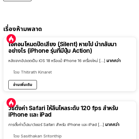
เรื่องห้ามพลาด
ไอคอนโหมดปิดเสียง (Silent) หายไป นำกลับมา
อย่างไร (iPhone รุ่นที่มีปุ่ม Action)
มากกว่า
หลังจากอัปเดตเป็น iOS 18 หรือแม้ iPhone 16 เครื่องใหม่ […]
โดย
Thitirath Kinaret
อ่านเพิ่มเติม
วิธีตั้งค่า Safari ให้ลื่นไหลระดับ 120 fps สำหรับ
iPhone และ iPad
มากกว่า
การตั้งค่าเว็ปเบาว์เซอร์ Safari สำหรับ iPhone และ iPad […]
โดย
Sasithakan Sritonthip