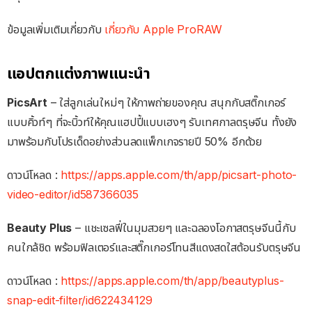
ข้อมูลเพิ่มเติมเกี่ยวกับ
เกี่ยวกับ Apple ProRAW
แอปตกแต่งภาพแนะนำ
PicsArt
– ใส่ลูกเล่นใหม่ๆ ให้ภาพถ่ายของคุณ สนุกกับสติ๊กเกอร์
แบบคิ้วท์ๆ ที่จะบิ้วท์ให้คุณแฮปปี้แบบเฮงๆ รับเทศกาลตรุษจีน ทั้งยัง
มาพร้อมกับโปรเด็ดอย่างส่วนลดแพ็กเกจรายปี 50% อีกด้วย
ดาวน์โหลด :
https://apps.apple.com/th/app/picsart-photo-
video-editor/id587366035
Beauty Plus
– แชะเซลฟี่ในมุมสวยๆ และฉลองโอกาสตรุษจีนนี้กับ
คนใกล้ชิด พร้อมฟิลเตอร์และสติ๊กเกอร์โทนสีแดงสดใสต้อนรับตรุษจีน
ดาวน์โหลด :
https://apps.apple.com/th/app/beautyplus-
snap-edit-filter/id622434129