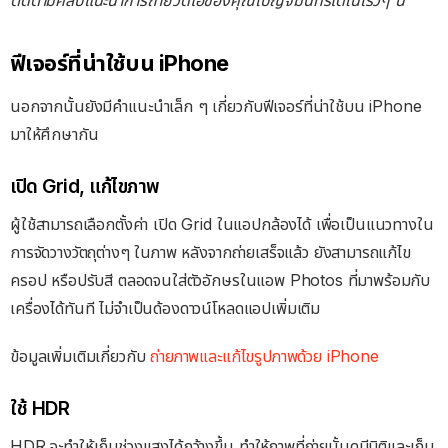
ติดตามคลิปแนะนำการถ่ายวิดีโอของคุณเบญจมินทร์ได้ในเร็วๆ นี้
ฟีเจอร์ที่น่าใช้บน iPhone
นอกจากนั้นยังมีคำแนะนำเล็ก ๆ เกี่ยวกับฟีเจอร์ที่น่าใช้บน iPhone
มาให้ศึกษากัน
เปิด Grid, แก้ไขภาพ
ผู้ใช้สามารถเลือกตั้งค่า เปิด Grid ในแอปกล้องได้ เพื่อเป็นแนวทางใน
การจัดวางวัตถุต่างๆ ในภาพ หลังจากถ่ายเสร็จแล้ว ยังสามารถแก้ไข
ครอป หรือปรับสี ตลอดจนใส่ตัวอักษรในแอพ Photos ที่มาพร้อมกับ
เครื่องได้ทันที ไม่จำเป็นด้องดาวน์โหลดแอปเพิ่มเติม
ข้อมูลเพิ่มเติมเกี่ยวกับ
ถ่ายภาพและแก้ไขรูปภาพด้วย iPhone
ใช้ HDR
HDR จะทำให้เก็บช่วงแสงได้กว้างขึ้น ทำให้ภาพที่ถ่ายนั้นดูมีมิติและเก็บ