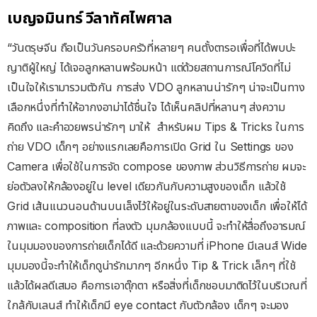
เบญจมินทร์ วีลาทัศไพศาล
“วันตรุษจีน ถือเป็นวันครอบครัวที่หลายๆ คนตั้งตารอเพื่อที่ได้พบปะ
ญาติผู้ใหญ่ ได้เจอลูกหลานพร้อมหน้า แต่ด้วยสถานการณ์โควิดที่ไม่
เป็นใจให้เรามารวมตัวกัน การส่ง VDO ลูกหลานน่ารักๆ น่าจะเป็นทาง
เลือกหนึ่งที่ทำให้อากงอาม่าได้ชื่นใจ ได้เห็นคลิปที่หลานๆ ส่งความ
คิดถึง และคำอวยพรน่ารักๆ มาให้ สำหรับผม Tips & Tricks ในการ
ถ่าย VDO เด็กๆ อย่างแรกเลยคือการเปิด Grid ใน Settings ของ
Camera เพื่อใช้ในการจัด compose ของภาพ ส่วนวิธีการถ่าย ผมจะ
ย่อตัวลงให้กล้องอยู่ใน level เดียวกันกับความสูงของเด็ก แล้วใช้
Grid เส้นแนวนอนด้านบนเล็งไว้ให้อยู่ในระดับสายตาของเด็ก เพื่อให้ได้
ภาพและ composition ที่ลงตัว มุมกล้องแบบนี้ จะทำให้สื่อถึงอารมณ์
ในมุมมองของการถ่ายเด็กได้ดี และด้วยความที่ iPhone มีเลนส์ Wide
มุมมองนี้จะทำให้เด็กดูน่ารักมากๆ อีกหนึ่ง Tip & Trick เล็กๆ ที่ใช้
แล้วได้ผลดีเสมอ คือการเอาตุ๊กตา หรือสิ่งที่เด็กชอบมาติดไว้ในบริเวณที่
ใกล้กับเลนส์ ทำให้เด็กมี eye contact กับตัวกล้อง เด็กๆ จะมอง