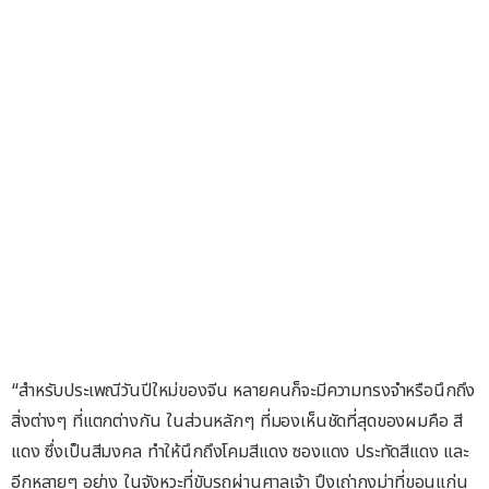
“สำหรับประเพณีวันปีใหม่ของจีน หลายคนก็จะมีความทรงจำหรือนึกถึง
สิ่งต่างๆ ที่แตกต่างกัน ในส่วนหลักๆ ที่มองเห็นชัดที่สุดของผมคือ สี
แดง ซึ่งเป็นสีมงคล ทำให้นึกถึงโคมสีแดง ซองแดง ประทัดสีแดง และ
อีกหลายๆ อย่าง ในจังหวะที่ขับรถผ่านศาลเจ้า ปึงเถ่ากงม่าที่ขอนแก่น