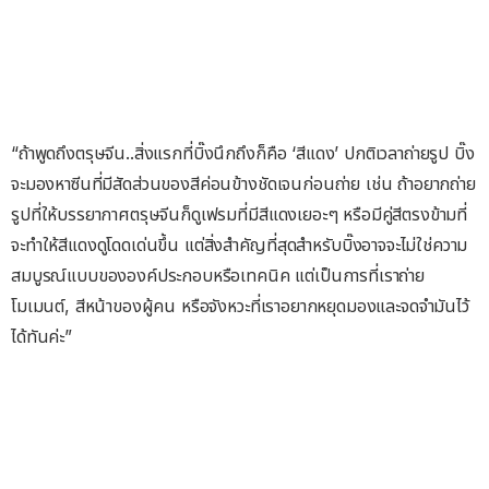
“ถ้าพูดถึงตรุษจีน..สิ่งแรกที่บิ๊งนึกถึงก็คือ ‘สีแดง’ ปกติเวลาถ่ายรูป บิ๊ง
จะมองหาซีนที่มีสัดส่วนของสีค่อนข้างชัดเจนก่อนถ่าย เช่น ถ้าอยากถ่าย
รูปที่ให้บรรยากาศตรุษจีนก็ดูเฟรมที่มีสีแดงเยอะๆ หรือมีคู่สีตรงข้ามที่
จะทำให้สีแดงดูโดดเด่นขึ้น แต่สิ่งสำคัญที่สุดสำหรับบิ๊งอาจจะไม่ใช่ความ
สมบูรณ์แบบขององค์ประกอบหรือเทคนิค แต่เป็นการที่เราถ่าย
โมเมนต์, สีหน้าของผู้คน หรือจังหวะที่เราอยากหยุดมองและจดจำมันไว้
ได้ทันค่ะ”